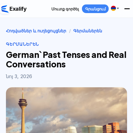
Exalify
Մուտք գործել
Գրանցում
Հոդվածներ և ուղեցույցներ
/
Գերմաներեն
ԳԵՐՄԱՆԵՐԵՆ
German՝ Past Tenses and Real
Conversations
նոյ 3, 2026