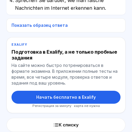
Sprechen Sie darüber, wie man falsche
Nachrichten im Internet erkennen kann.
Показать образец ответа
EXALIFY
Подготовка в Exalify, а не только пробные
задания
На сайте можно быстро потренироваться в
формате экзамена. В приложении полные тесты на
время, все четыре модуля, проверка ответов и
задания под ваш уровень.
Начать бесплатно в Exalify
Регистрация за минуту · карта не нужна
К списку