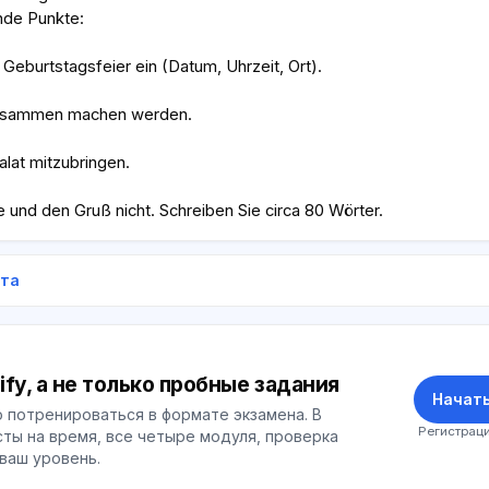
nde Punkte:
 Geburtstagsfeier ein (Datum, Uhrzeit, Ort).
 zusammen machen werden.
alat mitzubringen.
 und den Gruß nicht. Schreiben Sie circa 80 Wörter.
ета
ify, а не только пробные задания
Начать
 потренироваться в формате экзамена. В
Регистраци
ты на время, все четыре модуля, проверка
 ваш уровень.