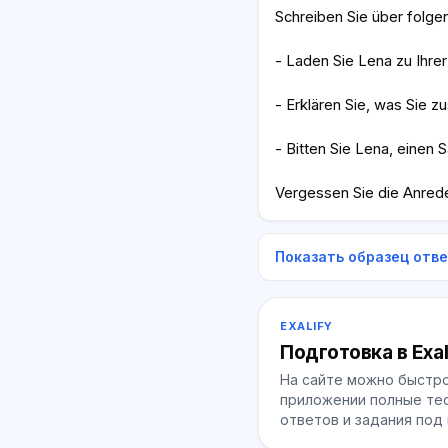
Schreiben Sie über folge
- Laden Sie Lena zu Ihrer
- Erklären Sie, was Sie
- Bitten Sie Lena, einen S
Vergessen Sie die Anrede
Показать образец отв
EXALIFY
Подготовка в Exal
На сайте можно быстро
приложении полные тес
ответов и задания под