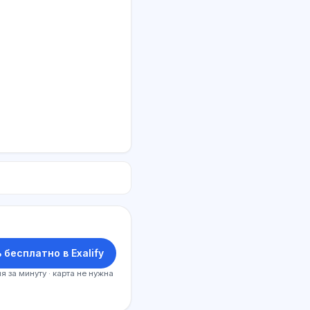
 бесплатно в Exalify
я за минуту · карта не нужна