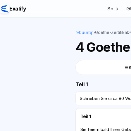
Exalify
Տուն
Թ
Թեստեր
›
Goethe-Zertifikat
›
4 Goethe-
Teil 1
Schreiben Sie circa 80 Wör
Teil 1
Sie feiern bald Ihren Geb