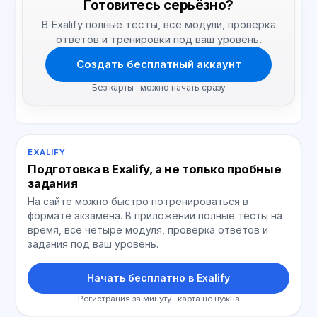
Готовитесь серьёзно?
В Exalify полные тесты, все модули, проверка
ответов и тренировки под ваш уровень.
Создать бесплатный аккаунт
Без карты · можно начать сразу
EXALIFY
Подготовка в Exalify, а не только пробные
задания
На сайте можно быстро потренироваться в
формате экзамена. В приложении полные тесты на
время, все четыре модуля, проверка ответов и
задания под ваш уровень.
Начать бесплатно в Exalify
Регистрация за минуту · карта не нужна