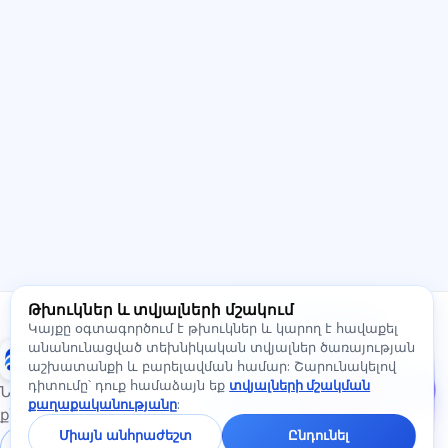
Բարև! Հարցրեք Exalify-ի
հնարավորությունների,
բաժանորդագրության, քննության
պատրաստության կամ որտեղից սկսելու
մասին։
Ինչպե՞ս կօգնեք:
Ինչպե՞ս իմանալ արժեքը:
Ինչ քննություններ կան:
Որտեղի՞ց սկսել:
Ի՞նչ է ներառված բաժանորդագրության մեջ:
Թխուկներ և տվյալների մշակում
Հարցրեք Exalify-ի մասին…
Գրեք մեզ։
Կայքը օգտագործում է թխուկներ և կարող է հավաքել
Հարցրեք
անանունացված տեխնիկական տվյալներ ծառայության
Exalify
սակագների,
աշխատանքի և բարելավման համար: Շարունակելով
քննությունների կամ
դիտումը՝ դուք համաձայն եք
տվյալների մշակման
սկսելու մասին —
Նախապատրաստում միջազգային լեզվի
քաղաքականությանը
:
չատում
քննություններին
կպատասխանենք
Միայն անհրաժեշտ
Ընդունել
մեկ րոպեի