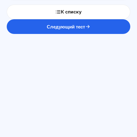
К списку
Следующий тест
ԱԲ խորհրդատու