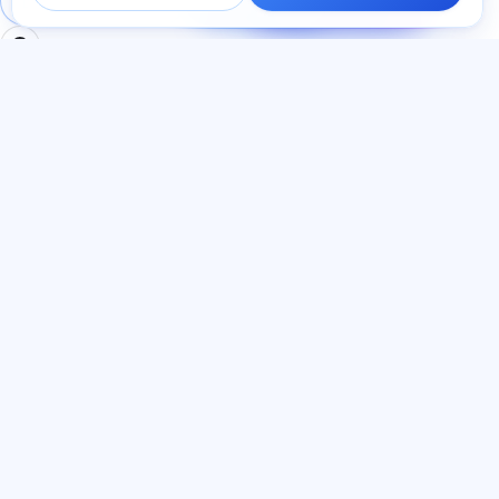
Մուտք գործել
Գրանցում
ընթացքում։
ԲԱԺԻՆՆԵՐ
ՓԱՍՏԱԹՂԹԵՐ
Տուն
Գաղտնիության
Թեստեր
քաղաքականություն
Հոդվածներ
Օգտատիրոջ
Սակագներ
համաձայնագիր
О нас
Ծառայության կանոններ
Կոնտակտներ
Հրավերների ծրագիր
Միանալ
Գովազդի
համաձայնություն
Թխվածքաբլիթներ
ԼԵԶՈՒ
Հայերեն