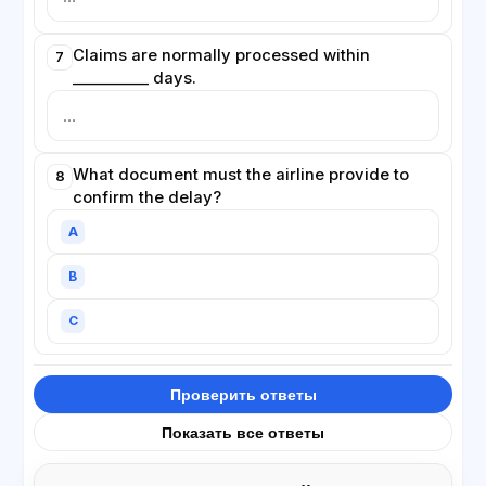
Claims are normally processed within
7
__________ days.
What document must the airline provide to
8
confirm the delay?
A
B
C
Проверить ответы
Показать все ответы