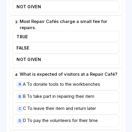
addresses social as well as environmental concerns,
NOT GIVEN
suggesting that the simple act of mending can
strengthen communities as well as save objects from
Most Repair Cafés charge a small fee for
3
the bin.
repairs.
TRUE
FALSE
NOT GIVEN
What is expected of visitors at a Repair Café?
4
A To donate tools to the workbenches
A
B To take part in repairing their item
B
C To leave their item and return later
C
D To pay the volunteers for their time
D