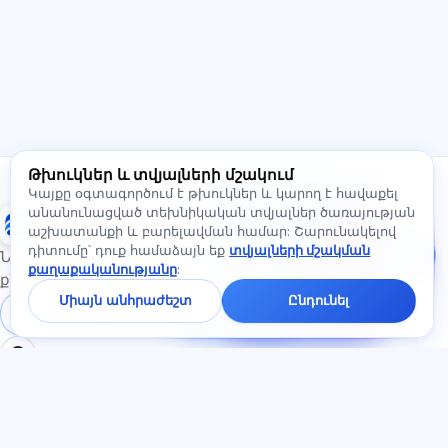
մասին։
Ինչպե՞ս կօգնեք:
Ինչպե՞ս իմանալ արժեքը:
Ինչ քննություններ կան:
Որտեղի՞ց սկսել:
Ի՞նչ է ներառված բաժանորդագրության մեջ:
Թխուկներ և տվյալների մշակում
Հարցրեք Exalify-ի մասին…
Գրեք մեզ։
Կայքը օգտագործում է թխուկներ և կարող է հավաքել
Հարցրեք
անանունացված տեխնիկական տվյալներ ծառայության
Exalify
սակագների,
աշխատանքի և բարելավման համար: Շարունակելով
քննությունների կամ
դիտումը՝ դուք համաձայն եք
տվյալների մշակման
սկսելու մասին —
Նախապատրաստում միջազգային լեզվի
քաղաքականությանը
:
չատում
քննություններին
կպատասխանենք
Միայն անհրաժեշտ
Ընդունել
մեկ րոպեի
Մուտք գործել
Գրանցում
ընթացքում։
ԲԱԺԻՆՆԵՐ
ՓԱՍՏԱԹՂԹԵՐ