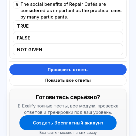
The social benefits of Repair Cafés are
8
considered as important as the practical ones
by many participants.
TRUE
FALSE
NOT GIVEN
Проверить ответы
Показать все ответы
Готовитесь серьёзно?
В Exalify полные тесты, все модули, проверка
ответов и тренировки под ваш уровень.
Создать бесплатный аккаунт
Без карты · можно начать сразу