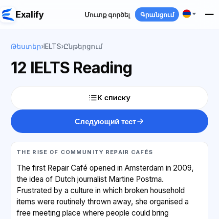
Exalify
Մուտք գործել
Գրանցում
Թեստեր
›
IELTS
›
Ընթերցում
12 IELTS Reading
К списку
Следующий тест
THE RISE OF COMMUNITY REPAIR CAFÉS
The first Repair Café opened in Amsterdam in 2009,
the idea of Dutch journalist Martine Postma.
Frustrated by a culture in which broken household
items were routinely thrown away, she organised a
free meeting place where people could bring