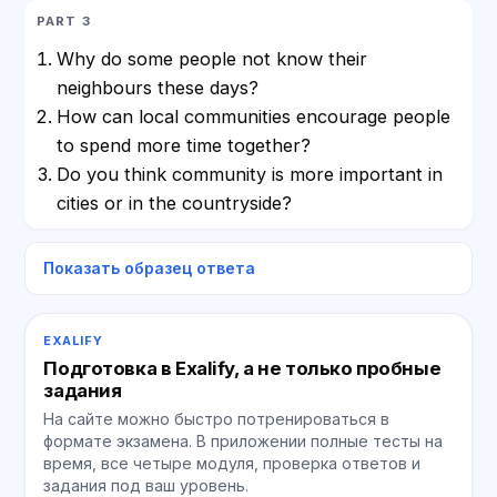
PART 3
Why do some people not know their
neighbours these days?
How can local communities encourage people
to spend more time together?
Do you think community is more important in
cities or in the countryside?
Показать образец ответа
EXALIFY
Подготовка в Exalify, а не только пробные
задания
На сайте можно быстро потренироваться в
формате экзамена. В приложении полные тесты на
время, все четыре модуля, проверка ответов и
задания под ваш уровень.