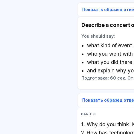
Показать образец отв
Describe a concert o
You should say:
what kind of event 
who you went with
what you did there
and explain why yo
Подготовка: 60 сек. Отв
Показать образец отв
PART 3
Why do you think li
How has technolog