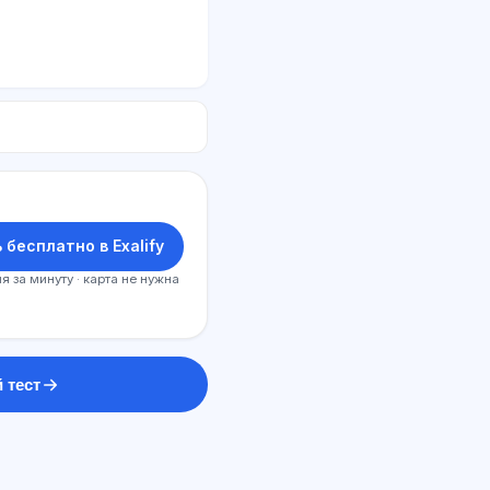
 бесплатно в Exalify
я за минуту · карта не нужна
 тест
ԱԲ խորհրդատու