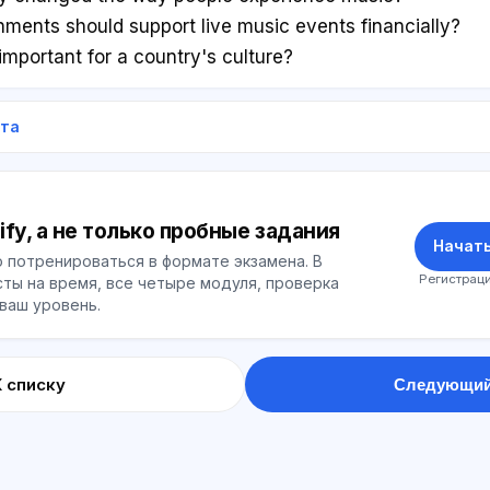
ments should support live music events financially?
 important for a country's culture?
ета
ify, а не только пробные задания
Начать
 потренироваться в формате экзамена. В
Регистраци
ты на время, все четыре модуля, проверка
 ваш уровень.
К списку
Следующий