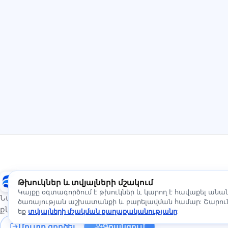
Exalify
Թխուկներ և տվյալների մշակում
Կայքը օգտագործում է թխուկներ և կարող է հավաքել ան
Նախապատրաստում միջազգային լեզվի
ծառայության աշխատանքի և բարելավման համար: Շարունա
քննություններին
եք
տվյալների մշակման քաղաքականությանը
:
Մուտք գործել
Գրանցում