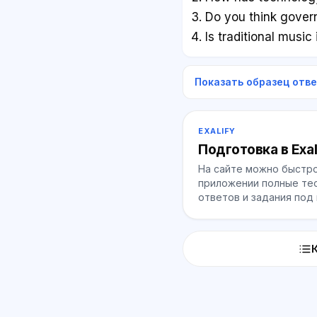
Do you think govern
Is traditional music
Показать образец отв
EXALIFY
Подготовка в Exal
На сайте можно быстро
приложении полные тес
ответов и задания под