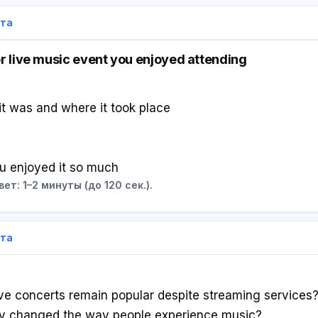
ета
r live music event you enjoyed attending
it was and where it took place
u enjoyed it so much
ет: 1–2 минуты (до 120 сек.).
ета
ve concerts remain popular despite streaming services
y changed the way people experience music?