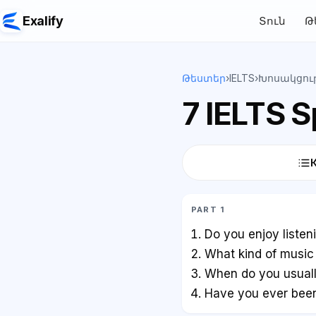
Exalify
Տուն
Թ
Թեստեր
›
IELTS
›
Խոսակցութ
7 IELTS 
PART 1
Do you enjoy listen
What kind of music
When do you usually
Have you ever been 