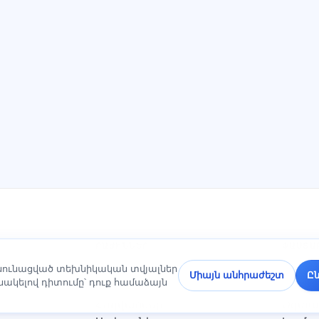
ԲԱԺԻՆՆԵՐ
ՓԱՍՏԱ
անունացված տեխնիկական տվյալներ
Տուն
Գաղտ
Միայն անհրաժեշտ
Ըն
կելով դիտումը՝ դուք համաձայն
Թեստեր
քաղա
Հոդվածներ
Օգտա