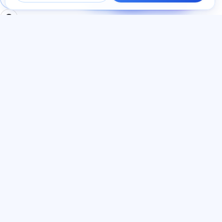
ընթացքում։
ԲԱԺԻՆՆԵՐ
ՓԱՍՏԱԹՂԹԵՐ
Տուն
Գաղտնիության
Թեստեր
քաղաքականություն
Հոդվածներ
Օգտատիրոջ
Սակագներ
համաձայնագիր
О нас
Ծառայության կանոններ
Կոնտակտներ
Հրավերների ծրագիր
Միանալ
Գովազդի
համաձայնություն
Թխվածքաբլիթներ
ԼԵԶՈՒ
Հայերեն