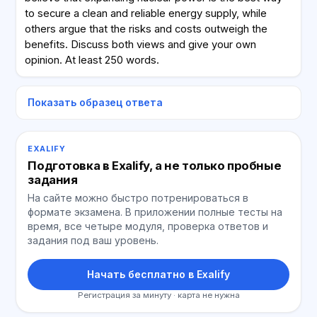
to secure a clean and reliable energy supply, while
others argue that the risks and costs outweigh the
benefits. Discuss both views and give your own
opinion. At least 250 words.
Показать образец ответа
EXALIFY
Подготовка в Exalify, а не только пробные
задания
На сайте можно быстро потренироваться в
формате экзамена. В приложении полные тесты на
время, все четыре модуля, проверка ответов и
задания под ваш уровень.
Начать бесплатно в Exalify
Регистрация за минуту · карта не нужна