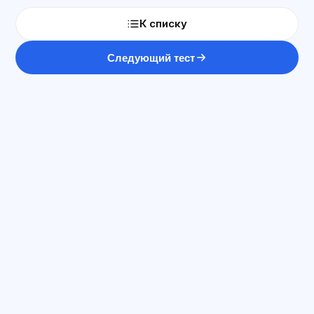
К списку
Следующий тест
ԱԲ խորհրդատու