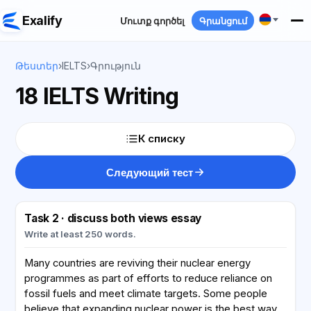
Exalify
Մուտք գործել
Գրանցում
Թեստեր
›
IELTS
›
Գրություն
18 IELTS Writing
К списку
Следующий тест
Task 2 · discuss both views essay
Write at least 250 words.
Many countries are reviving their nuclear energy
programmes as part of efforts to reduce reliance on
fossil fuels and meet climate targets. Some people
believe that expanding nuclear power is the best way