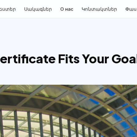
եստեր
Սակագներ
О нас
Կոնտակտներ
Փաս
ertificate Fits Your Goa