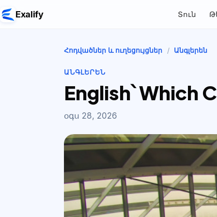
Exalify
Տուն
Թ
Հոդվածներ և ուղեցույցներ
/
Անգլերեն
ԱՆԳԼԵՐԵՆ
English՝ Which C
օգս 28, 2026