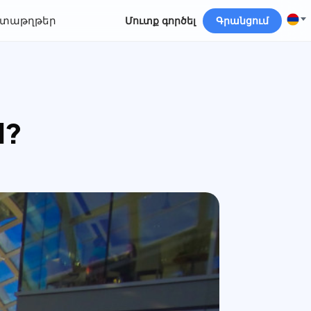
տաթղթեր
Մուտք գործել
Գրանցում
l?