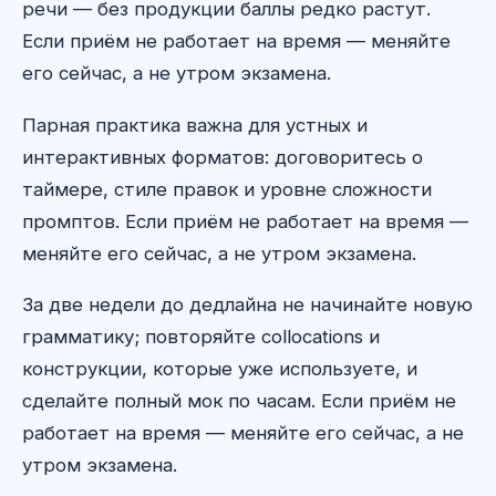
речи — без продукции баллы редко растут.
Если приём не работает на время — меняйте
его сейчас, а не утром экзамена.
Парная практика важна для устных и
интерактивных форматов: договоритесь о
таймере, стиле правок и уровне сложности
промптов. Если приём не работает на время —
меняйте его сейчас, а не утром экзамена.
За две недели до дедлайна не начинайте новую
грамматику; повторяйте collocations и
конструкции, которые уже используете, и
сделайте полный мок по часам. Если приём не
работает на время — меняйте его сейчас, а не
утром экзамена.