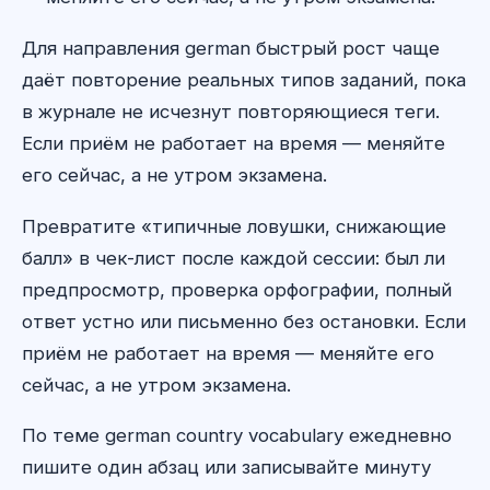
Для направления german быстрый рост чаще
даёт повторение реальных типов заданий, пока
в журнале не исчезнут повторяющиеся теги.
Если приём не работает на время — меняйте
его сейчас, а не утром экзамена.
Превратите «типичные ловушки, снижающие
балл» в чек-лист после каждой сессии: был ли
предпросмотр, проверка орфографии, полный
ответ устно или письменно без остановки. Если
приём не работает на время — меняйте его
сейчас, а не утром экзамена.
По теме german country vocabulary ежедневно
пишите один абзац или записывайте минуту