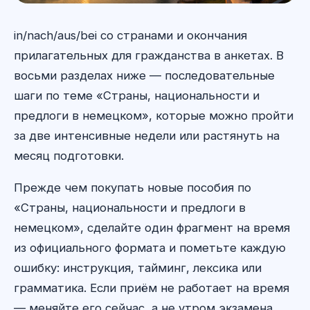
in/nach/aus/bei со странами и окончания
прилагательных для гражданства в анкетах. В
восьми разделах ниже — последовательные
шаги по теме «Страны, национальности и
предлоги в немецком», которые можно пройти
за две интенсивные недели или растянуть на
месяц подготовки.
Прежде чем покупать новые пособия по
«Страны, национальности и предлоги в
немецком», сделайте один фрагмент на время
из официального формата и пометьте каждую
ошибку: инструкция, тайминг, лексика или
грамматика. Если приём не работает на время
— меняйте его сейчас, а не утром экзамена.