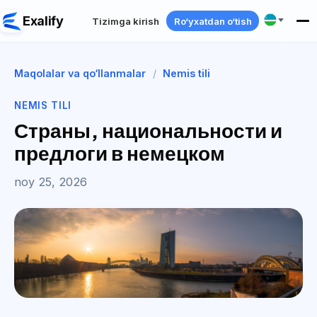
Exalify
Tizimga kirish
Ro‘yxatdan o‘tish
Maqolalar va qo‘llanmalar
/
Nemis tili
NEMIS TILI
Страны, национальности и
предлоги в немецком
noy 25, 2026