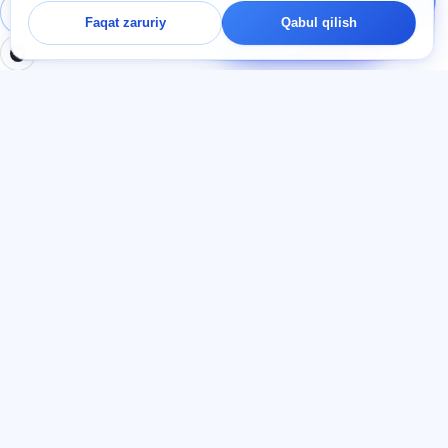
haqida so‘rang —
Tizimga kirish
Ro‘yxatdan o‘tish
Faqat zaruriy
Qabul qilish
chatda bir daqiqa ichida
javob beramiz.
BO'LIMLAR
HUJJATLAR
Uy
Maxfiylik siyosati
Testlar
Foydalanuvchi kelishuvi
Maqolalar
Xizmat qoidalari
Tariflar
Referal dasturi
О нас
Reklamaga rozilik
Kontaktlar
Cookie-fayllar
Qo'shilish
TIL
O‘zbek tili