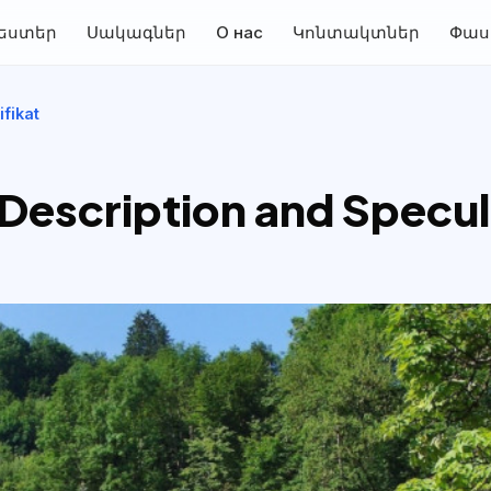
եստեր
Սակագներ
О нас
Կոնտակտներ
Փաս
fikat
 Description and Specul