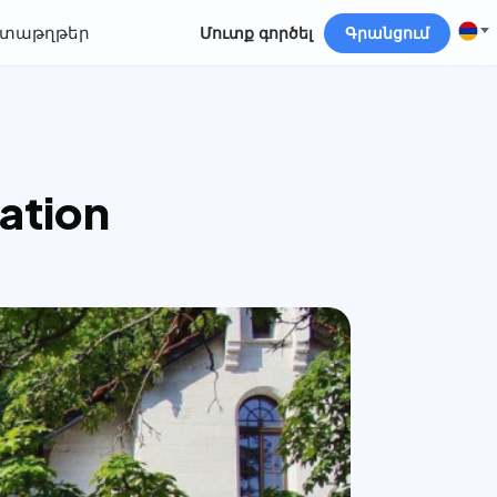
տաթղթեր
Մուտք գործել
Գրանցում
ation