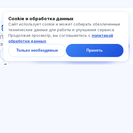
Спросите про Exalify…
Cookie и обработка данных
Сайт использует cookie и может собирать обезличенные
Exalify
технические данные для работы и улучшения сервиса.
Продолжая просмотр, вы соглашаетесь с
политикой
Напишите нам!
Подготовка к международным языковым
обработки данных
.
Спросите про тарифы,
экзаменам
экзамены и с чего
Только необходимые
Принять
начать — ответим в
Войти
Регистрация
чате за минуту.
РАЗДЕЛЫ
ДОКУМЕНТЫ
Главная
Политика
Тесты
конфиденциальности
Статьи
Пользовательское
Тарифы
соглашение
О нас
Договор-оферта
Контакты
Реферальная программа