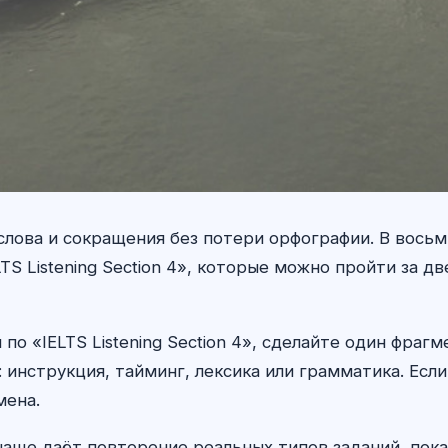
-слова и сокращения без потери орфографии. В вось
TS Listening Section 4», которые можно пройти за д
о «IELTS Listening Section 4», сделайте один фраг
инструкция, тайминг, лексика или грамматика. Есл
мена.
 чаще даёт повторение реальных типов заданий, пока