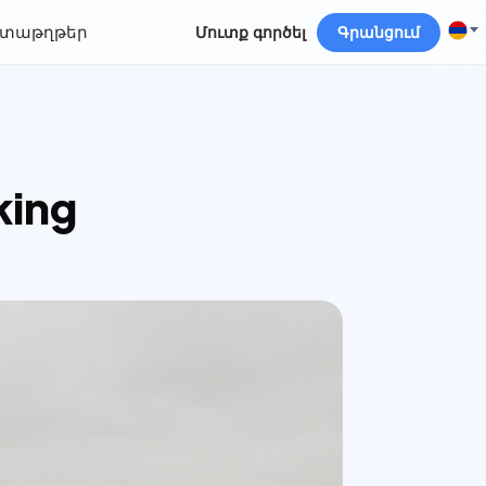
տաթղթեր
Մուտք գործել
Գրանցում
king