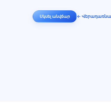
← Վերադառնա
Սկսել անվճար