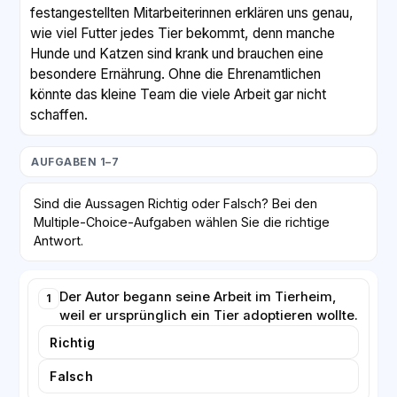
festangestellten Mitarbeiterinnen erklären uns genau,
wie viel Futter jedes Tier bekommt, denn manche
Hunde und Katzen sind krank und brauchen eine
besondere Ernährung. Ohne die Ehrenamtlichen
könnte das kleine Team die viele Arbeit gar nicht
schaffen.
Einmal im Monat gibt es ein Treffen, bei dem wir über
AUFGABEN 1–7
Probleme sprechen und neue Freiwillige
kennenlernen. Dort habe ich auch erfahren, dass man
Sind die Aussagen Richtig oder Falsch? Bei den
für die Mitarbeit kein Tierexperte sein muss. Wichtig
Multiple-Choice-Aufgaben wählen Sie die richtige
sind vor allem Zuverlässigkeit und Geduld. Wer einmal
Antwort.
pro Woche zwei Stunden Zeit hat, kann schon viel
bewegen.
Der Autor begann seine Arbeit im Tierheim,
1
weil er ursprünglich ein Tier adoptieren wollte.
Natürlich ist es manchmal traurig, besonders wenn ein
Tier lange niemand adoptieren möchte. Trotzdem
Richtig
überwiegt das schöne Gefühl, wenn ein Hund endlich
Falsch
ein gutes Zuhause findet. Ich empfehle jedem, der