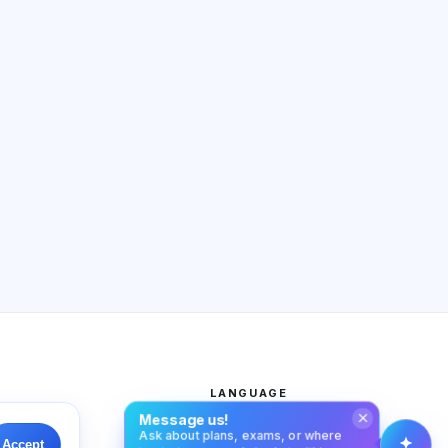
AI Consultant
Hi! Ask me about Exalify features,
subscriptions, exam prep, or where
to start.
How does the app work?
How do I find out the cost?
Which exams are supported?
Where should I start?
What is included in a plan?
Ask about Exalify…
LANGUAGE
Message us!
 policy
English
Ask about plans, exams, or where
Accept