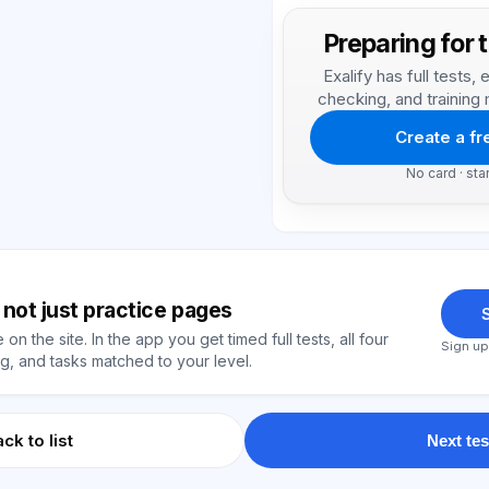
Preparing for 
Exalify has full tests
checking, and training 
Create a f
No card · sta
y, not just practice pages
S
on the site. In the app you get timed full tests, all four
Sign up
, and tasks matched to your level.
ck to list
Next tes