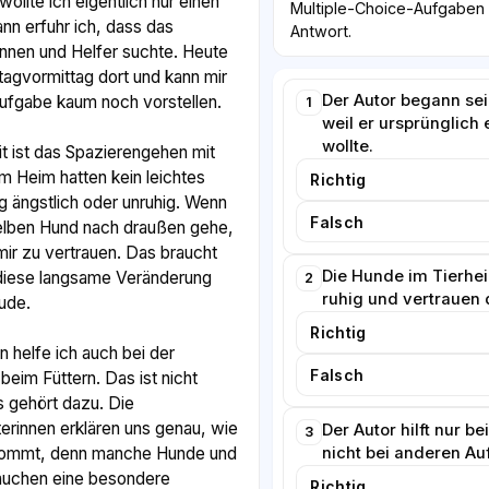
ollte ich eigentlich nur einen
Multiple-Choice-Aufgaben w
nn erfuhr ich, dass das
Antwort.
innen und Helfer suchte. Heute
tagvormittag dort und kann mir
Der Autor begann sei
ufgabe kaum noch vorstellen.
1
weil er ursprünglich 
wollte.
it ist das Spazierengehen mit
m Heim hatten kein leichtes
Richtig
 ängstlich oder unruhig. Wenn
Falsch
elben Hund nach draußen gehe,
 mir zu vertrauen. Das braucht
Die Hunde im Tierhe
diese langsame Veränderung
2
ruhig und vertrauen 
ude.
Richtig
helfe ich auch bei der
Falsch
beim Füttern. Das ist nicht
 gehört dazu. Die
terinnen erklären uns genau, wie
Der Autor hilft nur 
3
nicht bei anderen Au
bekommt, denn manche Hunde und
rauchen eine besondere
Richtig