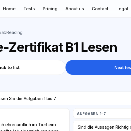
Home
Tests
Pricing
About us
Contact
Legal
kat
›
Reading
-Zertifikat B1 Lesen
ck to list
Next tes
sen Sie die Aufgaben 1 bis 7.
AUFGABEN 1–7
ich ehrenamtlich im Tierheim
Sind die Aussagen Richtig 