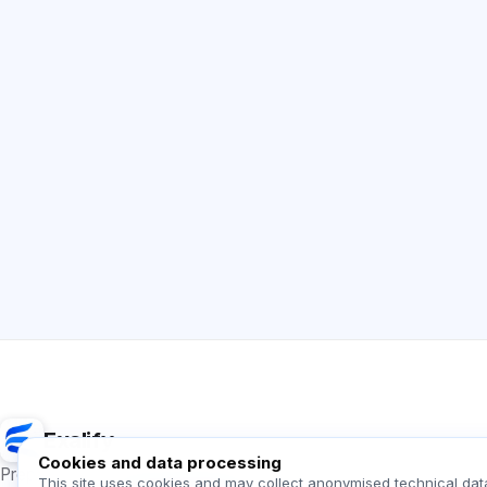
Exalify
Cookies and data processing
Preparation for international language exams
This site uses cookies and may collect anonymised technical dat