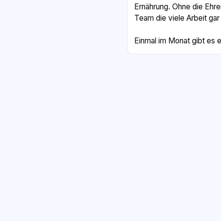
Ernährung. Ohne die Ehre
Team die viele Arbeit gar
Einmal im Monat gibt es e
Probleme sprechen und ne
Dort habe ich auch erfahr
kein Tierexperte sein mus
Zuverlässigkeit und Ged
Stunden Zeit hat, kann s
Natürlich ist es manchmal
Tier lange niemand adop
überwiegt das schöne Gef
gutes Zuhause findet. Ic
mag, sich einmal in ein
bekommt dort viel mehr z