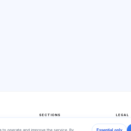
SECTIONS
LEGAL
Home
Privacy
a to operate and improve the service. By
Essential only