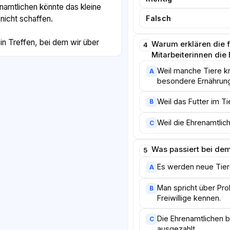
namtlichen könnte das kleine
 nicht schaffen.
Falsch
in Treffen, bei dem wir über
Warum erklären die f
4
ue Freiwillige kennenlernen.
Mitarbeiterinnen di
en, dass man für die Mitarbeit
Weil manche Tiere kr
A
s. Wichtig sind vor allem
besondere Ernährung
uld. Wer einmal pro Woche zwei
chon viel bewegen.
Weil das Futter im Ti
B
Weil die Ehrenamtliche
C
 traurig, besonders wenn ein
tieren möchte. Trotzdem
ühl, wenn ein Hund endlich ein
Was passiert bei de
5
h empfehle jedem, der Tiere
Es werden neue Tier
A
em Tierheim umzusehen. Man
urück, als man gibt.
Man spricht über Pro
B
Freiwillige kennen.
Die Ehrenamtlichen
C
ausgezahlt.