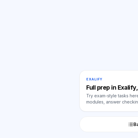
EXALIFY
Full prep in Exalif
Try exam-style tasks here 
modules, answer checking
Ba