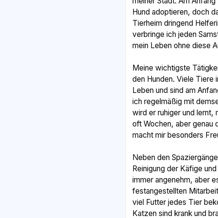
meiner Stadt. Am Anfang w
Hund adoptieren, doch da
Tierheim dringend Helfer
verbringe ich jeden Sams
mein Leben ohne diese A
Meine wichtigste Tätigke
den Hunden. Viele Tiere i
Leben und sind am Anfang
ich regelmäßig mit dems
wird er ruhiger und lernt,
oft Wochen, aber genau 
macht mir besonders Fre
Neben den Spaziergängen 
Reinigung der Käfige und 
immer angenehm, aber es
festangestellten Mitarbei
viel Futter jedes Tier 
Katzen sind krank und b