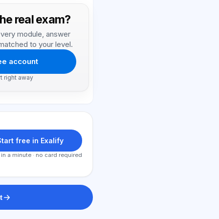
the real exam?
, every module, answer
matched to your level.
ree account
rt right away
tart free in Exalify
 in a minute · no card required
t