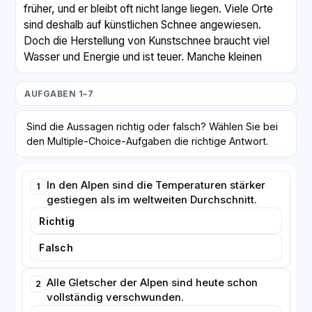
früher, und er bleibt oft nicht lange liegen. Viele Orte
sind deshalb auf künstlichen Schnee angewiesen.
Doch die Herstellung von Kunstschnee braucht viel
Wasser und Energie und ist teuer. Manche kleinen
Skigebiete mussten in den letzten Jahren ganz
schließen, weil sich der Betrieb nicht mehr lohnte.
AUFGABEN 1–7
Der Klimawandel bringt aber nicht nur Probleme für
Sind die Aussagen richtig oder falsch? Wählen Sie bei
den Tourismus. Auch die Natur verändert sich.
den Multiple-Choice-Aufgaben die richtige Antwort.
Pflanzen wandern weiter nach oben in kühlere Höhen,
und manche Tiere finden keinen passenden
Lebensraum mehr. Außerdem steigt die Gefahr von
In den Alpen sind die Temperaturen stärker
1
gestiegen als im weltweiten Durchschnitt.
Erdrutschen und Steinschlägen, weil der Boden in den
Bergen durch das Tauen des Permafrosts instabil
Richtig
wird.
Falsch
Fachleute fordern deshalb, dass die Menschen in den
Alpenregionen sich an die neuen Bedingungen
Alle Gletscher der Alpen sind heute schon
2
anpassen. Gleichzeitig betonen sie, dass der Schutz
vollständig verschwunden.