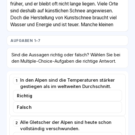
früher, und er bleibt oft nicht lange liegen. Viele Orte
sind deshalb auf künstlichen Schnee angewiesen.
Doch die Herstellung von Kunstschnee braucht viel
Wasser und Energie und ist teuer. Manche kleinen
Skigebiete mussten in den letzten Jahren ganz
schließen, weil sich der Betrieb nicht mehr lohnte.
AUFGABEN 1–7
Der Klimawandel bringt aber nicht nur Probleme für
Sind die Aussagen richtig oder falsch? Wählen Sie bei
den Tourismus. Auch die Natur verändert sich.
den Multiple-Choice-Aufgaben die richtige Antwort.
Pflanzen wandern weiter nach oben in kühlere Höhen,
und manche Tiere finden keinen passenden
Lebensraum mehr. Außerdem steigt die Gefahr von
In den Alpen sind die Temperaturen stärker
1
gestiegen als im weltweiten Durchschnitt.
Erdrutschen und Steinschlägen, weil der Boden in den
Bergen durch das Tauen des Permafrosts instabil
Richtig
wird.
Falsch
Fachleute fordern deshalb, dass die Menschen in den
Alpenregionen sich an die neuen Bedingungen
Alle Gletscher der Alpen sind heute schon
2
anpassen. Gleichzeitig betonen sie, dass der Schutz
vollständig verschwunden.