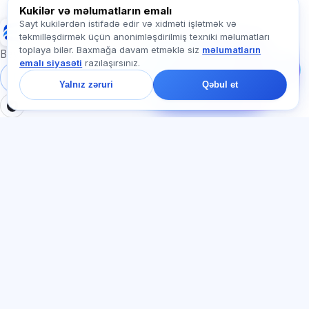
Exalify haqqında soruşun…
Kukilər və məlumatların emalı
Sayt kukilərdən istifadə edir və xidməti işlətmək və
Exalify
təkmilləşdirmək üçün anonimləşdirilmiş texniki məlumatları
Bizə yazın!
toplaya bilər. Baxmağa davam etməklə siz
məlumatların
Tariflər, imtahanlar və
Beynəlxalq dil imtahanlarına hazırlıq
emalı siyasəti
razılaşırsınız.
ya haradan başlamaq
barədə soruşun — çatda
Daxil ol
Qeydiyyat
Yalnız zəruri
Qəbul et
bir dəqiqə ərzində
cavab veririk.
BÖLMƏLƏR
HÜQUQI
Ana səhifə
Məxfilik siyasəti
Testlər
İstifadəçi müqaviləsi
Məqalələr
Xidmət qaydaları
Tariflər
Referal proqramı
О нас
Reklam razılığı
Əlaqə
Kuki siyasəti
Qoşul