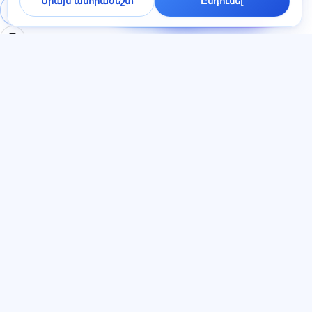
Միայն անհրաժեշտ
Ընդունել
մեկ րոպեի
Մուտք գործել
Գրանցում
ընթացքում։
ԲԱԺԻՆՆԵՐ
ՓԱՍՏԱԹՂԹԵՐ
Տուն
Գաղտնիության
Թեստեր
քաղաքականություն
Հոդվածներ
Օգտատիրոջ
Սակագներ
համաձայնագիր
О нас
Ծառայության կանոններ
Կոնտակտներ
Հրավերների ծրագիր
Միանալ
Գովազդի
համաձայնություն
Թխվածքաբլիթներ
ԼԵԶՈՒ
Հայերեն