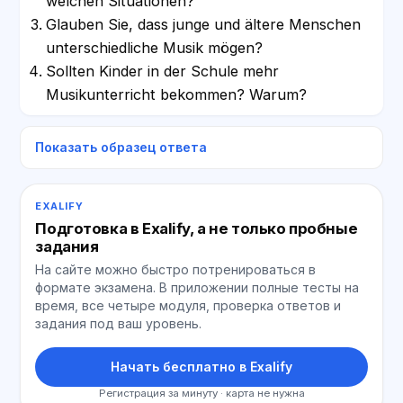
welchen Situationen?
Glauben Sie, dass junge und ältere Menschen
unterschiedliche Musik mögen?
Sollten Kinder in der Schule mehr
Musikunterricht bekommen? Warum?
Показать образец ответа
EXALIFY
Подготовка в Exalify, а не только пробные
задания
На сайте можно быстро потренироваться в
формате экзамена. В приложении полные тесты на
время, все четыре модуля, проверка ответов и
задания под ваш уровень.
Начать бесплатно в Exalify
Регистрация за минуту · карта не нужна