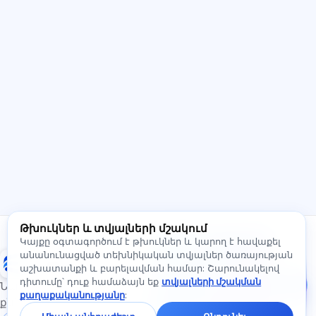
ԱԲ խորհրդատու
Բարև! Հարցրեք Exalify-ի
հնարավորությունների,
բաժանորդագրության, քննության
պատրաստության կամ որտեղից սկսելու
մասին։
Ինչպե՞ս կօգնեք:
Ինչպե՞ս իմանալ արժեքը:
Ինչ քննություններ կան:
Որտեղի՞ց սկսել:
Ի՞նչ է ներառված բաժանորդագրության մեջ:
Թխուկներ և տվյալների մշակում
Հարցրեք Exalify-ի մասին…
Գրեք մեզ։
Կայքը օգտագործում է թխուկներ և կարող է հավաքել
Հարցրեք
անանունացված տեխնիկական տվյալներ ծառայության
Exalify
սակագների,
աշխատանքի և բարելավման համար: Շարունակելով
քննությունների կամ
դիտումը՝ դուք համաձայն եք
տվյալների մշակման
սկսելու մասին —
Նախապատրաստում միջազգային լեզվի
քաղաքականությանը
:
չատում
քննություններին
կպատասխանենք