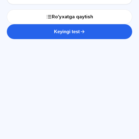
Ro‘yxatga qaytish
Keyingi test
SI maslahatchi