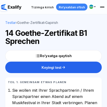
Exalify
Tizimga kirish
Ro‘yxatdan o‘tish
Testlar
›
Goethe-Zertifikat
›
Gapirish
14 Goethe-Zertifikat B1
Sprechen
Ro‘yxatga qaytish
Keyingi test
TEIL 1: GEMEINSAM ETWAS PLANEN
Sie wollen mit Ihrer Sprachpartnerin / Ihrem
Sprachpartner einen Abend auf einem
Musikfestival in Ihrer Stadt verbringen. Planen