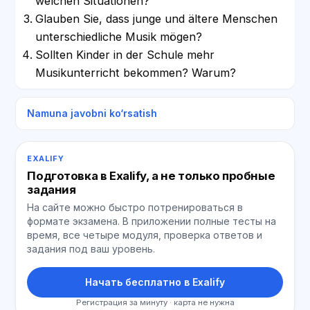
welchen Situationen?
Glauben Sie, dass junge und ältere Menschen
unterschiedliche Musik mögen?
Sollten Kinder in der Schule mehr
Musikunterricht bekommen? Warum?
Namuna javobni ko‘rsatish
EXALIFY
Подготовка в Exalify, а не только пробные
задания
На сайте можно быстро потренироваться в
формате экзамена. В приложении полные тесты на
время, все четыре модуля, проверка ответов и
задания под ваш уровень.
Начать бесплатно в Exalify
Регистрация за минуту · карта не нужна