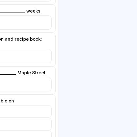
 ____________ weeks.
on and recipe book:
________ Maple Street
able on