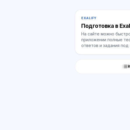
EXALIFY
Подготовка в Exal
На сайте можно быстро
приложении полные тес
ответов и задания под