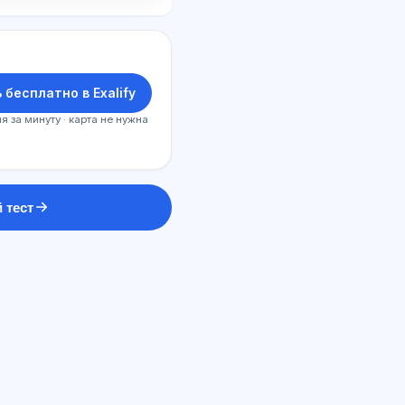
 бесплатно в Exalify
я за минуту · карта не нужна
 тест
ԱԲ խորհրդատու
Բարև! Հարցրեք Exalify-ի
հնարավորությունների,
բաժանորդագրության, քննության
պատրաստության կամ որտեղից
սկսելու մասին։