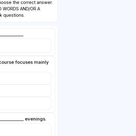
oose the correct answer.
O WORDS AND/OR A
k questions.
___________
 course focuses mainly
____________ evenings.