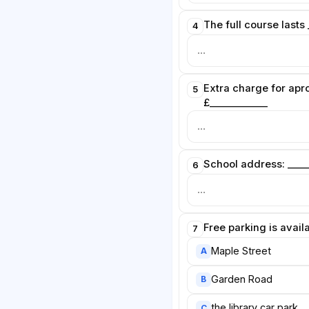
The full course lasts
4
Extra charge for apr
5
£____________
School address: ____
6
Free parking is avail
7
Maple Street
A
Garden Road
B
the library car park
C