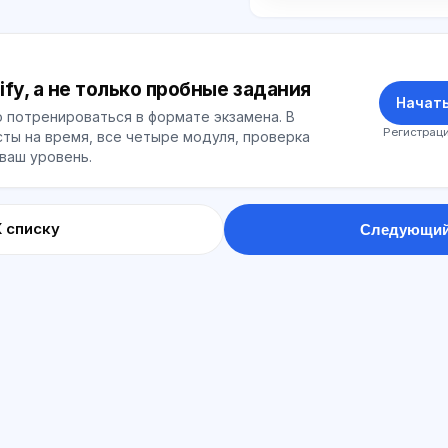
ify, а не только пробные задания
Начать
 потренироваться в формате экзамена. В
Регистраци
ты на время, все четыре модуля, проверка
 ваш уровень.
К списку
Следующий