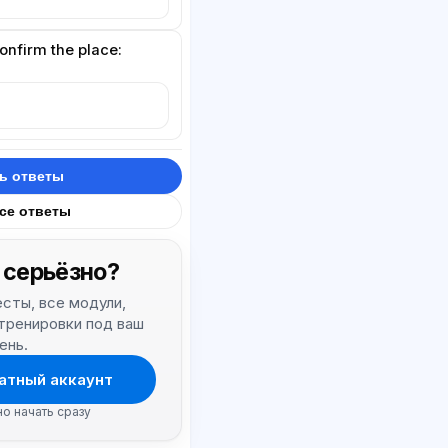
onfirm the place:
ь ответы
все ответы
 серьёзно?
тесты, все модули,
 тренировки под ваш
ень.
атный аккаунт
но начать сразу