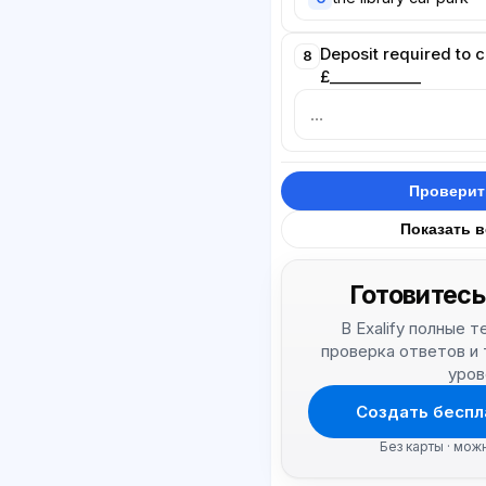
Deposit required to c
8
£____________
Проверит
Показать 
Готовитесь
В Exalify полные 
проверка ответов и
уров
Создать беспл
Без карты · мож