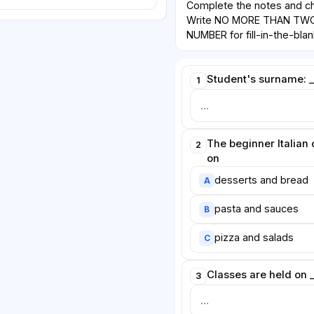
Complete the notes and ch
Write NO MORE THAN TW
NUMBER for fill-in-the-blan
Student's surname: _
1
The beginner Italian
2
on
desserts and bread
A
pasta and sauces
B
pizza and salads
C
Classes are held on 
3