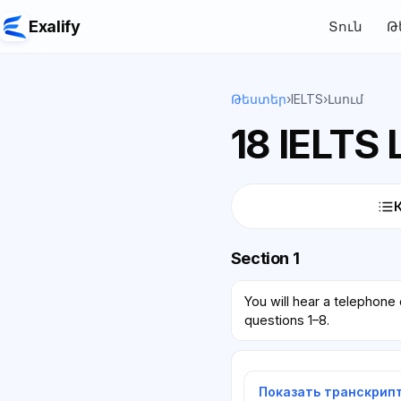
Exalify
Տուն
Թ
Թեստեր
›
IELTS
›
Լսում
18 IELTS 
Section 1
You will hear a telephon
questions 1–8.
Показать транскрип