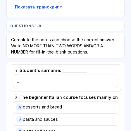
Показать транскрипт
QUESTIONS 1–8
Complete the notes and choose the correct answer.
Write NO MORE THAN TWO WORDS AND/OR A
NUMBER for fill-in-the-blank questions.
Student's surname: ____________
1
The beginner Italian course focuses mainly on
2
desserts and bread
A
pasta and sauces
B