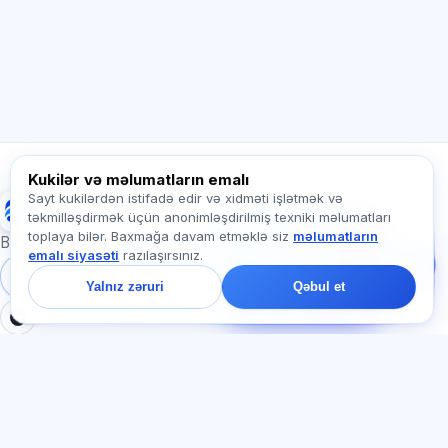
Necə kömək edirsiz?
Qiyməti necə öyrənim?
Hansı imtahanlar var?
Haradan başlamalıyam?
Abunəyə nə daxildir?
Exalify haqqında soruşun…
Kukilər və məlumatların emalı
Sayt kukilərdən istifadə edir və xidməti işlətmək və
Exalify
təkmilləşdirmək üçün anonimləşdirilmiş texniki məlumatları
Bizə yazın!
toplaya bilər. Baxmağa davam etməklə siz
məlumatların
Tariflər, imtahanlar və
Beynəlxalq dil imtahanlarına hazırlıq
emalı siyasəti
razılaşırsınız.
ya haradan başlamaq
barədə soruşun — çatda
Daxil ol
Qeydiyyat
Yalnız zəruri
Qəbul et
bir dəqiqə ərzində
cavab veririk.
BÖLMƏLƏR
HÜQUQI
Ana səhifə
Məxfilik siyasəti
Testlər
İstifadəçi müqaviləsi