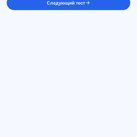
Следующий тест
Sİ məsləhətçi
Salam! Exalify imkanları, abunəlik, imtahana
hazırlıq və ya haradan başlamaq barədə
soruşun.