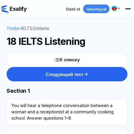
Exalify
Daxil ol
Qeydiyyat
Testlər
›
IELTS
›
Dinləmə
18 IELTS Listening
К списку
Следующий тест
Section 1
You will hear a telephone conversation between a
woman and a receptionist at a community cooking
school. Answer questions 1–8.