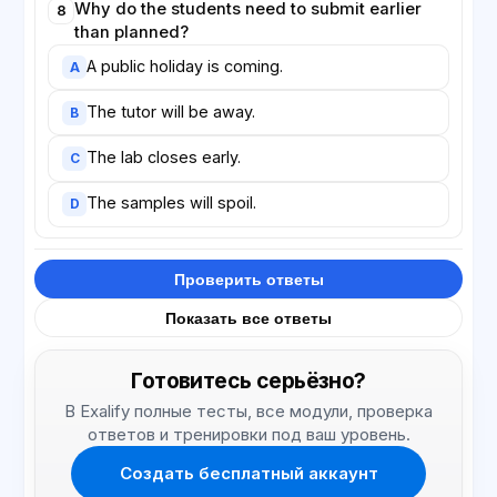
Why do the students need to submit earlier
8
than planned?
A public holiday is coming.
A
The tutor will be away.
B
The lab closes early.
C
The samples will spoil.
D
Проверить ответы
Показать все ответы
Готовитесь серьёзно?
В Exalify полные тесты, все модули, проверка
ответов и тренировки под ваш уровень.
Создать бесплатный аккаунт