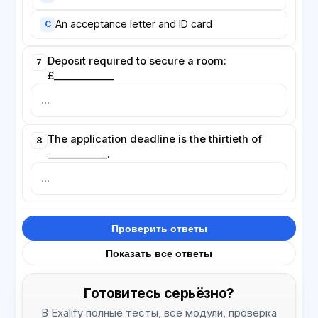
An acceptance letter and ID card
C
Deposit required to secure a room:
7
£____________
The application deadline is the thirtieth of
8
____________.
Проверить ответы
Показать все ответы
Готовитесь серьёзно?
В Exalify полные тесты, все модули, проверка