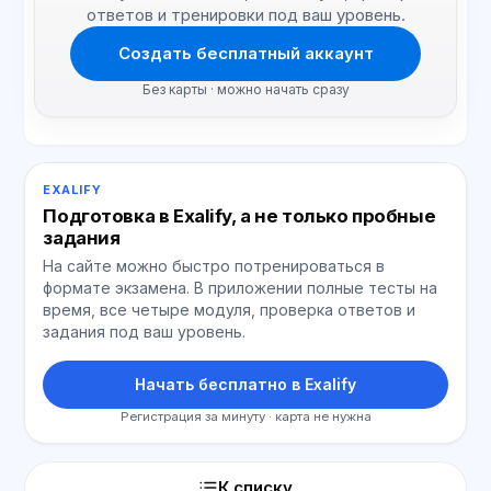
ответов и тренировки под ваш уровень.
Создать бесплатный аккаунт
Без карты · можно начать сразу
EXALIFY
Подготовка в Exalify, а не только пробные
задания
На сайте можно быстро потренироваться в
формате экзамена. В приложении полные тесты на
время, все четыре модуля, проверка ответов и
задания под ваш уровень.
Начать бесплатно в Exalify
Регистрация за минуту · карта не нужна
К списку