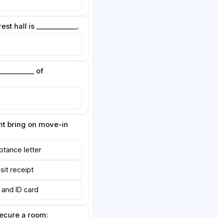
st hall is ____________.
__________ of
nt bring on move-in
tance letter
it receipt
 and ID card
secure a room: