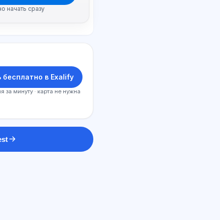
но начать сразу
 бесплатно в Exalify
я за минуту · карта не нужна
est
SI maslahatchi
Salom! Exalify imkoniyatlari, obuna,