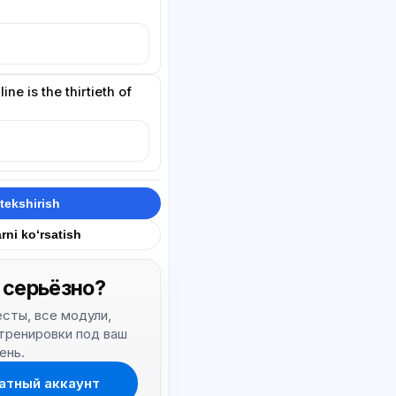
ne is the thirtieth of
tekshirish
rni ko‘rsatish
 серьёзно?
тесты, все модули,
 тренировки под ваш
ень.
атный аккаунт