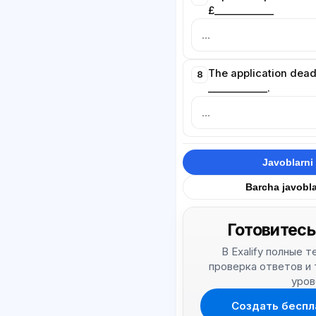
£____________
The application deadli
8
____________.
Javoblarni 
Barcha javobla
Готовитесь
В Exalify полные 
проверка ответов и
уров
Создать беспл