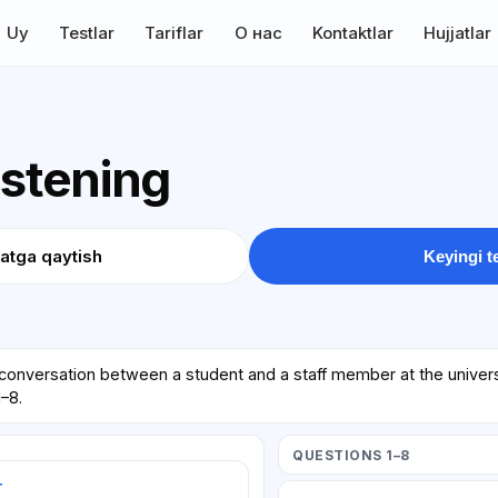
Uy
Testlar
Tariflar
О нас
Kontaktlar
Hujjatlar
istening
atga qaytish
Keyingi t
 conversation between a student and a staff member at the univer
–8.
QUESTIONS 1–8
т