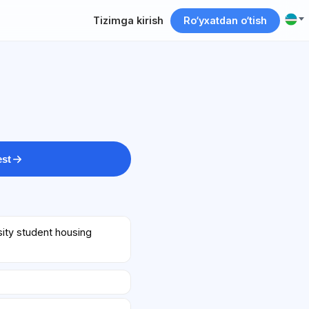
Tizimga kirish
Ro‘yxatdan o‘tish
est
sity student housing