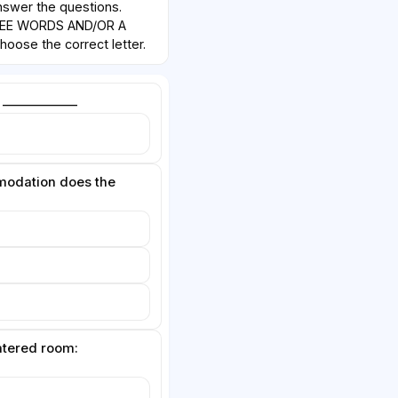
swer the questions.
REE WORDS AND/OR A
oose the correct letter.
 ____________
modation does the
atered room: