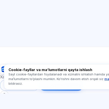
Exalify
Cookie-fayllar va maʼlumotlarni qayta ishlash
Sayt cookie-fayllardan foydalanadi va xizmatni ishlatish hamda y
Xalqaro til imtihonlariga tayyorgarlik
maʼlumotlarni toʻplashi mumkin. Koʻrishni davom etish orqali siz
ma
bildirasiz.
Tizimga kirish
Ro‘yxatdan o‘tish