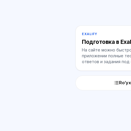
EXALIFY
Подготовка в Exal
На сайте можно быстро
приложении полные тес
ответов и задания под
Ro‘yx