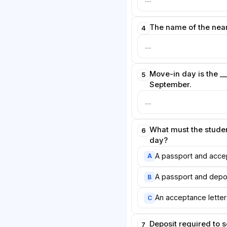
The name of the neare
4
Move-in day is the __
5
September.
What must the stude
6
day?
A passport and accep
A
A passport and depos
B
An acceptance letter
C
Deposit required to 
7