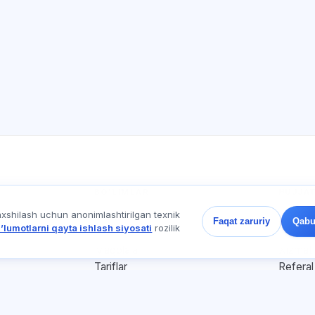
BO'LIMLAR
HUJJA
axshilash uchun anonimlashtirilgan texnik
Uy
Maxfiyl
Faqat zaruriy
Qabu
ʼlumotlarni qayta ishlash siyosati
rozilik
Testlar
Foydala
Maqolalar
Xizmat 
Tariflar
Referal
О нас
Reklama
Kontaktlar
Cookie-