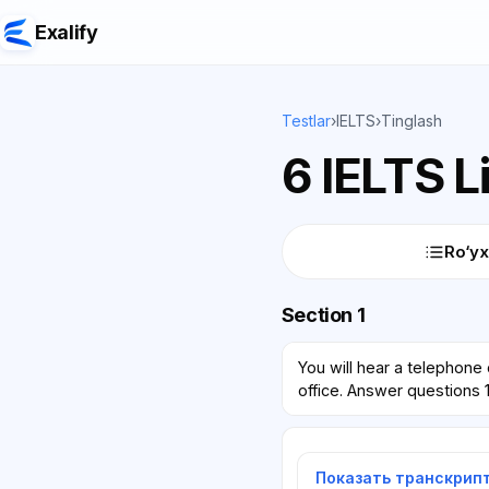
Exalify
Testlar
›
IELTS
›
Tinglash
6 IELTS L
Ro‘yx
Section 1
You will hear a telephone
office. Answer questions 1
Показать транскрип