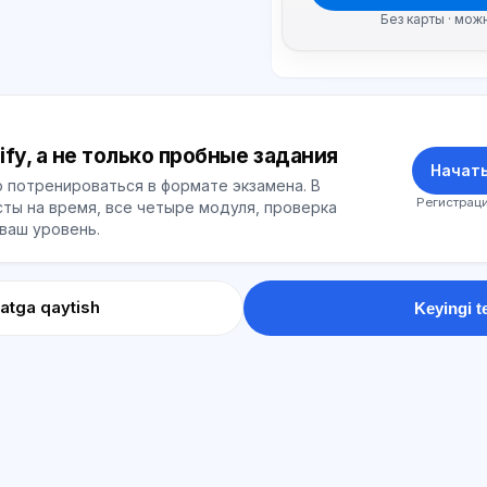
Без карты · мож
ify, а не только пробные задания
Начать
 потренироваться в формате экзамена. В
Регистраци
ты на время, все четыре модуля, проверка
 ваш уровень.
atga qaytish
Keyingi t