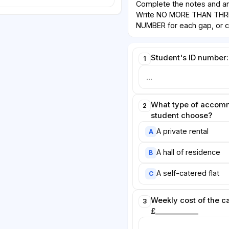
Complete the notes and an
Write NO MORE THAN TH
NUMBER for each gap, or ch
Student's ID number:
1
What type of accom
2
student choose?
A private rental
A
A hall of residence
B
A self-catered flat
C
Weekly cost of the c
3
£____________