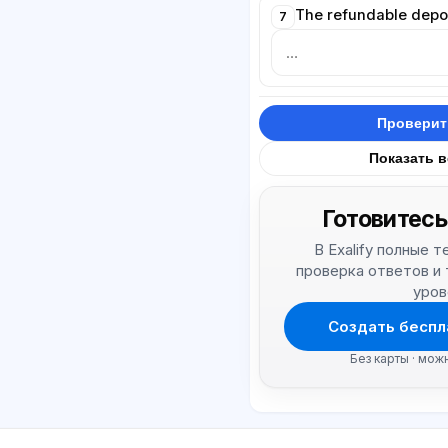
The refundable deposi
7
Проверит
Показать 
Готовитесь
В Exalify полные 
проверка ответов и
уров
Создать беспл
Без карты · мож