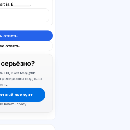
t is £________.
ь ответы
все ответы
 серьёзно?
тесты, все модули,
 тренировки под ваш
ень.
атный аккаунт
но начать сразу