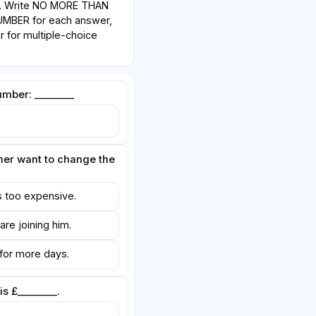
w. Write NO MORE THAN
BER for each answer,
r for multiple-choice
mber: ________
er want to change the
s too expensive.
re joining him.
for more days.
is £________.