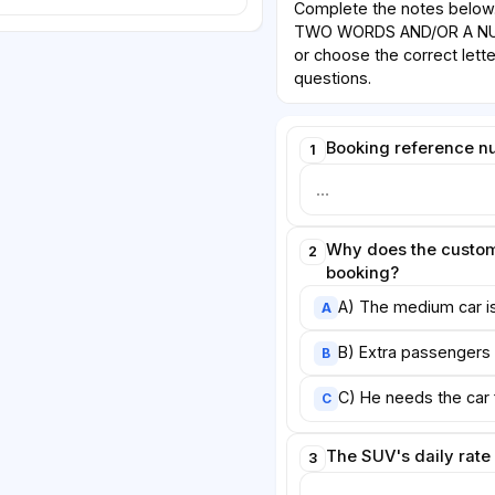
Complete the notes belo
TWO WORDS AND/OR A NUM
or choose the correct lette
questions.
Booking reference nu
1
Why does the custom
2
booking?
A) The medium car i
A
B) Extra passengers a
B
C) He needs the car 
C
The SUV's daily rate 
3