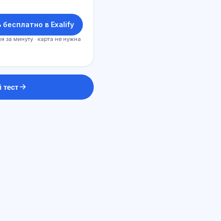
 бесплатно в Exalify
я за минуту · карта не нужна
 тест
ԱԲ խորհրդատու
Բարև! Հարցրեք Exalify-ի
հնարավորությունների,
բաժանորդագրության, քննության
պատրաստության կամ որտեղից
սկսելու մասին։
Ինչպե՞ս կօգնեք:
Ինչպե՞ս իմանալ արժեքը: