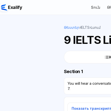
Exalify
Տուն
Թ
Թեստեր
›
IELTS
›
Լսում
9 IELTS L
Section 1
You will hear a conversat
7.
Показать транскрип