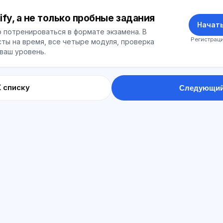
ify, а не только пробные задания
Начать
 потренироваться в формате экзамена. В
Регистраци
ты на время, все четыре модуля, проверка
 ваш уровень.
К списку
Следующий