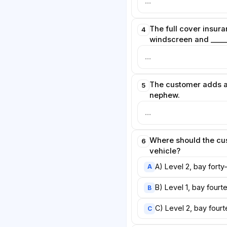
The full cover insur
4
windscreen and _____
The customer adds a 
5
nephew.
Where should the cus
6
vehicle?
A) Level 2, bay forty
A
B) Level 1, bay fourt
B
C) Level 2, bay four
C