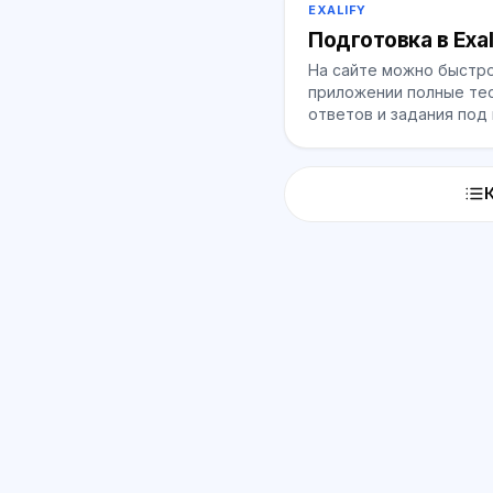
EXALIFY
Подготовка в Exal
На сайте можно быстро
приложении полные тес
ответов и задания под