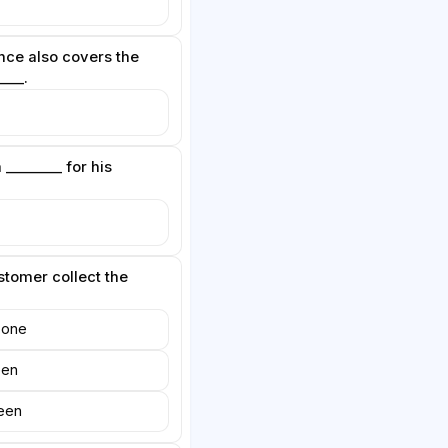
ance also covers the
___.
________ for his
tomer collect the
-one
een
teen