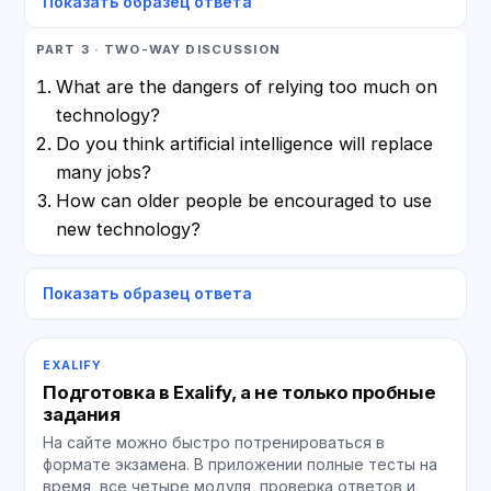
Показать образец ответа
PART 3 · TWO-WAY DISCUSSION
What are the dangers of relying too much on
technology?
Do you think artificial intelligence will replace
many jobs?
How can older people be encouraged to use
new technology?
Показать образец ответа
EXALIFY
Подготовка в Exalify, а не только пробные
задания
На сайте можно быстро потренироваться в
формате экзамена. В приложении полные тесты на
время, все четыре модуля, проверка ответов и