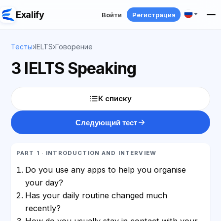
Exalify
Войти
Регистрация
Тесты
›
IELTS
›
Говорение
3 IELTS Speaking
К списку
Следующий тест
PART 1 · INTRODUCTION AND INTERVIEW
Do you use any apps to help you organise
your day?
Has your daily routine changed much
recently?
How do you usually stay in contact with your