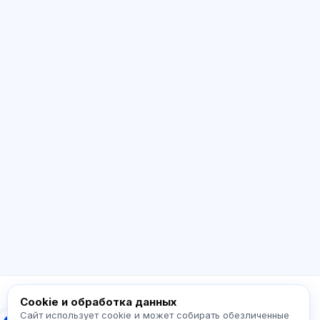
ИИ консультант
Здравствуйте! Спросите про возможности
Exalify, подписки, подготовку к экзаменам
или с чего начать.
Как работает приложение?
Как узнать стоимость?
Какие экзамены есть?
С чего начать?
Что входит в тариф?
Спросите про Exalify…
Cookie и обработка данных
Сайт использует cookie и может собирать обезличенные