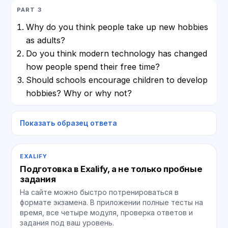
PART 3
Why do you think people take up new hobbies
as adults?
Do you think modern technology has changed
how people spend their free time?
Should schools encourage children to develop
hobbies? Why or why not?
Показать образец ответа
EXALIFY
Подготовка в Exalify, а не только пробные
задания
На сайте можно быстро потренироваться в
формате экзамена. В приложении полные тесты на
время, все четыре модуля, проверка ответов и
задания под ваш уровень.