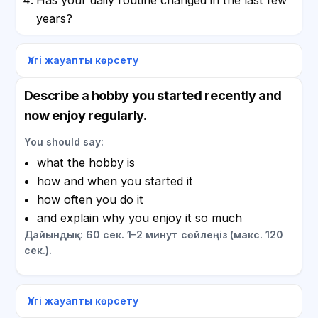
years?
Үлгі жауапты көрсету
Describe a hobby you started recently and
now enjoy regularly.
You should say:
what the hobby is
how and when you started it
how often you do it
and explain why you enjoy it so much
Дайындық: 60 сек. 1–2 минут сөйлеңіз (макс. 120
сек.).
Үлгі жауапты көрсету