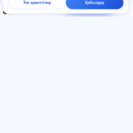
Тек қажеттілер
Қабылдау
минут ішінде жауап
береміз.
БӨЛІМДЕР
ҚҰЖАТТАР
Үй
Құпиялылық саясаты
Тесттер
Пайдаланушы келісімі
Мақалалар
Қызмет көрсету ережелері
Тарифтер
Реферал бағдарламасы
О нас
Жарнамаға келісім
Контактілер
Cookie файлдары
Қосылыңыз
ТІЛ
Қазақ тілі