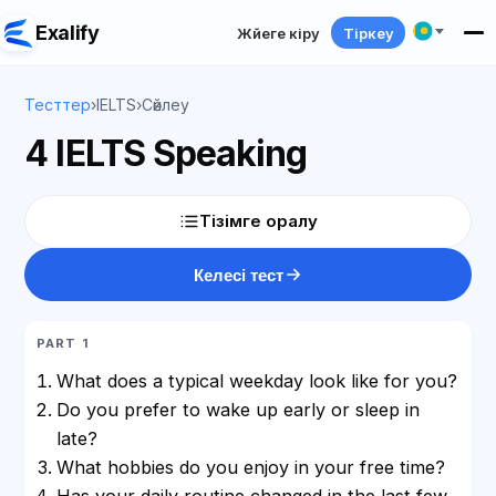
Exalify
Жүйеге кіру
Тіркеу
Тесттер
›
IELTS
›
Сөйлеу
4 IELTS Speaking
Тізімге оралу
Келесі тест
PART 1
What does a typical weekday look like for you?
Do you prefer to wake up early or sleep in
late?
What hobbies do you enjoy in your free time?
Has your daily routine changed in the last few