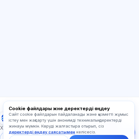
ЖИ консультант
Сәлем! Exalify мүмкіндіктері, жазылым,
емтиханға дайындық немесе қайдан
бастау керек туралы сұраңыз.
Қалай көмектесесіз?
Бағаны қалай білемін?
Қандай емтихандар бар?
Қайдан бастау керек?
Жазылымға не кіреді?
Exalify туралы сұраңыз…
Cookie файлдары және деректерді өңдеу
Сайт cookie файлдарын пайдаланады және қызметті жұмыс
Exalify
Бізге жазыңыз!
істеу мен жақсарту үшін анонимді техникалық деректерді
Тарифтер,
жинауы мүмкін. Көруді жалғастыра отырып, сіз
емтихандар немесе
Халықаралық тіл емтихандарына дайындық
деректерді өңдеу саясатымен
келісесіз.
неден бастау туралы
сұраңыз — чатта бір
Жүйеге кіру
Тіркеу