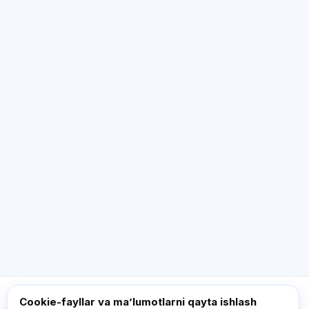
SI maslahatchi
Salom! Exalify imkoniyatlari, obuna, imtihonga
tayyorgarlik yoki qayerdan boshlash haqida
so‘rang.
Qanday yordam berasiz?
Narxni qanday bilaman?
Qaysi imtihonlar bor?
Qayerdan boshlash kerak?
Obunaga nima kiradi?
Exalify haqida so‘rang…
Cookie-fayllar va maʼlumotlarni qayta ishlash