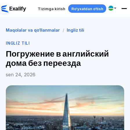
Exalify
Tizimga kirish
Ro‘yxatdan o‘tish
Maqolalar va qo‘llanmalar
/
Ingliz tili
INGLIZ TILI
Погружение в английский
дома без переезда
sen 24, 2026