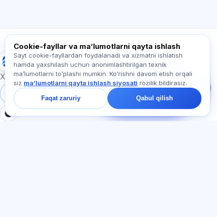
Obunaga nima kiradi?
Exalify haqida so‘rang…
Cookie-fayllar va maʼlumotlarni qayta ishlash
Sayt cookie-fayllardan foydalanadi va xizmatni ishlatish
Exalify
hamda yaxshilash uchun anonimlashtirilgan texnik
Bizga yozing!
maʼlumotlarni toʻplashi mumkin. Koʻrishni davom etish orqali
Tariflar, imtihonlar yoki
Xalqaro til imtihonlariga tayyorgarlik
siz
maʼlumotlarni qayta ishlash siyosati
rozilik bildirasiz.
nimadan boshlash
haqida so‘rang —
Tizimga kirish
Ro‘yxatdan o‘tish
Faqat zaruriy
Qabul qilish
chatda bir daqiqa ichida
javob beramiz.
BO'LIMLAR
HUJJATLAR
Uy
Maxfiylik siyosati
Testlar
Foydalanuvchi kelishuvi
Maqolalar
Xizmat qoidalari
Tariflar
Referal dasturi
О нас
Reklamaga rozilik