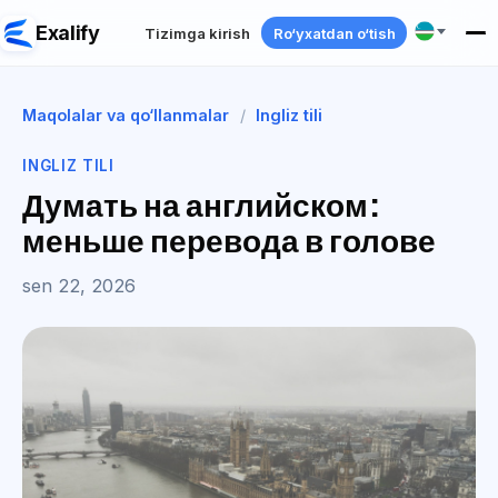
Exalify
Tizimga kirish
Ro‘yxatdan o‘tish
Maqolalar va qo‘llanmalar
/
Ingliz tili
INGLIZ TILI
Думать на английском:
меньше перевода в голове
sen 22, 2026