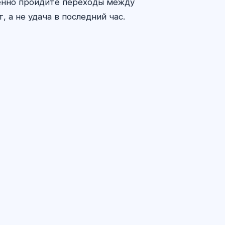
ленно пройдите переходы между
 а не удача в последний час.
SI maslahatchi
Salom! Exalify imkoniyatlari, obuna,
imtihonga tayyorgarlik yoki qayerdan
boshlash haqida so‘rang.
Qanday yordam berasiz?
Narxni qanday bilaman?
Qaysi imtihonlar bor?
Qayerdan boshlash kerak?
Obunaga nima kiradi?