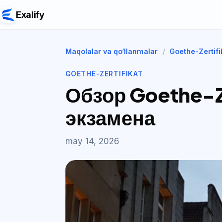
Exalify
Maqolalar va qo‘llanmalar
/
Goethe-Zertifi
GOETHE-ZERTIFIKAT
Обзор Goethe-Ze
экзамена
may 14, 2026