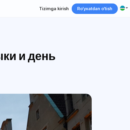
Tizimga kirish
Ro‘yxatdan o‘tish
ыки и день