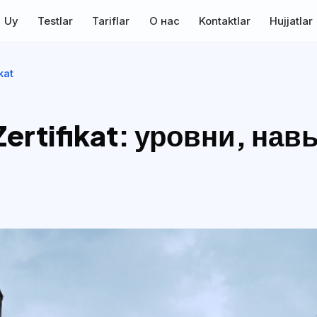
Uy
Testlar
Tariflar
О нас
Kontaktlar
Hujjatlar
kat
rtifikat: уровни, нав