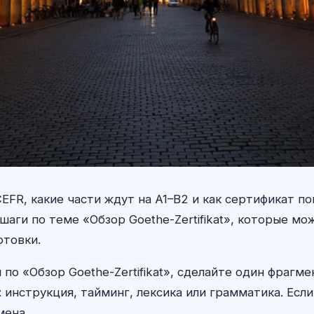
EFR, какие части ждут на A1–B2 и как сертификат п
аги по теме «Обзор Goethe-Zertifikat», которые мо
отовки.
по «Обзор Goethe-Zertifikat», сделайте один фрагме
инструкция, тайминг, лексика или грамматика. Есл
мена.