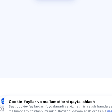
Exalify
Cookie-fayllar va maʼlumotlarni qayta ishlash
Sayt cookie-fayllardan foydalanadi va xizmatni ishlatish hamda y
Xalqaro til imtihonlariga tayyorgarlik
maʼlumotlarni toʻplashi mumkin. Koʻrishni davom etish orqali siz
ma