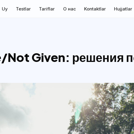
Uy
Testlar
Tariflar
О нас
Kontaktlar
Hujjatlar
e/Not Given: решения п