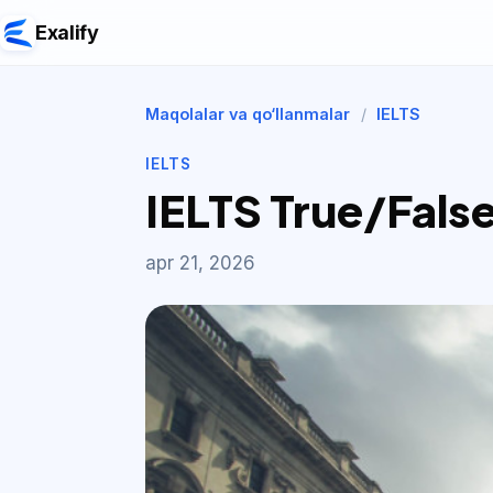
Exalify
Maqolalar va qo‘llanmalar
/
IELTS
IELTS
IELTS True/Fals
apr 21, 2026