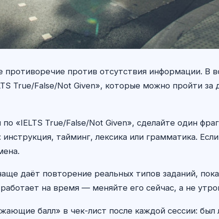
ое противоречие против отсутствия информации. В 
TS True/False/Not Given», которые можно пройти за
по «IELTS True/False/Not Given», сделайте один фра
инструкция, тайминг, лексика или грамматика. Есл
мена.
 чаще даёт повторение реальных типов заданий, пока
работает на время — меняйте его сейчас, а не утро
жающие балл» в чек-лист после каждой сессии: был