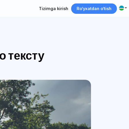
Tizimga kirish
Ro‘yxatdan o‘tish
о тексту