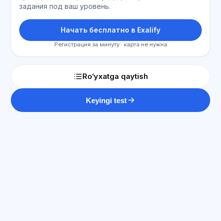
задания под ваш уровень.
Начать бесплатно в Exalify
Регистрация за минуту · карта не нужна
Ro‘yxatga qaytish
Keyingi test