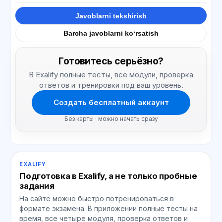
Javoblarni tekshirish
Barcha javoblarni ko‘rsatish
Готовитесь серьёзно?
В Exalify полные тесты, все модули, проверка
ответов и тренировки под ваш уровень.
Создать бесплатный аккаунт
Без карты · можно начать сразу
EXALIFY
Подготовка в Exalify, а не только пробные
задания
На сайте можно быстро потренироваться в
формате экзамена. В приложении полные тесты на
время, все четыре модуля, проверка ответов и