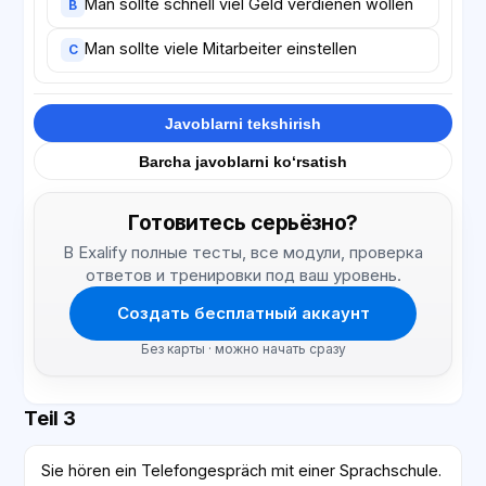
Man sollte schnell viel Geld verdienen wollen
B
Man sollte viele Mitarbeiter einstellen
C
Javoblarni tekshirish
Barcha javoblarni ko‘rsatish
Готовитесь серьёзно?
В Exalify полные тесты, все модули, проверка
ответов и тренировки под ваш уровень.
Создать бесплатный аккаунт
Без карты · можно начать сразу
Teil 3
Sie hören ein Telefongespräch mit einer Sprachschule.