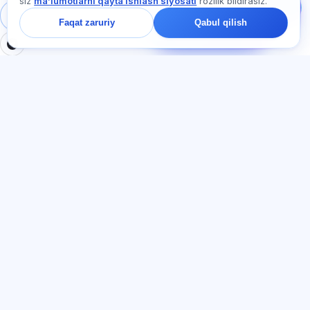
siz
maʼlumotlarni qayta ishlash siyosati
rozilik bildirasiz.
nimadan boshlash
haqida so‘rang —
Tizimga kirish
Ro‘yxatdan o‘tish
Faqat zaruriy
Qabul qilish
chatda bir daqiqa ichida
javob beramiz.
BO'LIMLAR
HUJJATLAR
Uy
Maxfiylik siyosati
Testlar
Foydalanuvchi kelishuvi
Maqolalar
Xizmat qoidalari
Tariflar
Referal dasturi
О нас
Reklamaga rozilik
Kontaktlar
Cookie-fayllar
Qo'shilish
TIL
O‘zbek tili