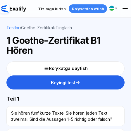
Exalify
Tizimga kirish
Ro‘yxatdan o‘tish
Testlar
›
Goethe-Zertifikat
›
Tinglash
1 Goethe-Zertifikat B1
Hören
Ro‘yxatga qaytish
Keyingi test
Teil 1
Sie hören fünf kurze Texte. Sie hören jeden Text
zweimal. Sind die Aussagen 1–5 richtig oder falsch?