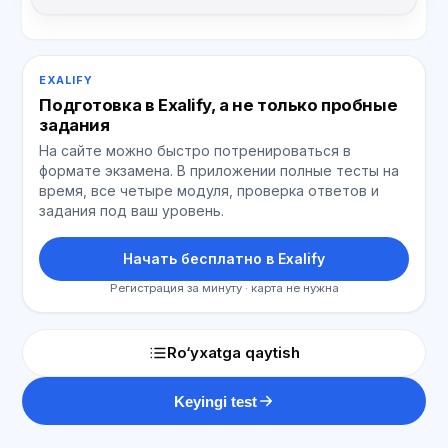
EXALIFY
Подготовка в Exalify, а не только пробные
задания
На сайте можно быстро потренироваться в
формате экзамена. В приложении полные тесты на
время, все четыре модуля, проверка ответов и
задания под ваш уровень.
Начать бесплатно в Exalify
Регистрация за минуту · карта не нужна
Ro‘yxatga qaytish
Keyingi test