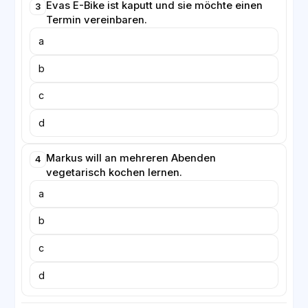
Evas E-Bike ist kaputt und sie möchte einen
3
Termin vereinbaren.
a
b
c
d
Markus will an mehreren Abenden
4
vegetarisch kochen lernen.
a
b
c
d