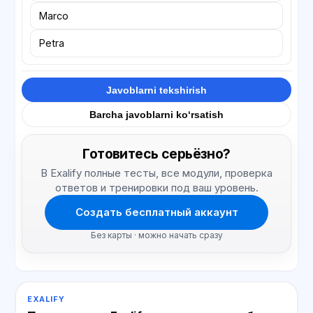
Marco
Petra
Javoblarni tekshirish
Barcha javoblarni ko‘rsatish
Готовитесь серьёзно?
В Exalify полные тесты, все модули, проверка
ответов и тренировки под ваш уровень.
Создать бесплатный аккаунт
Без карты · можно начать сразу
EXALIFY