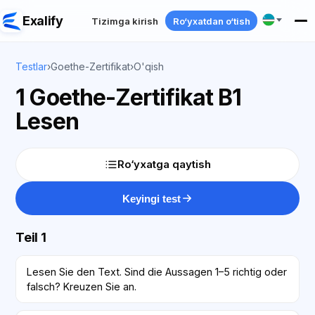
Exalify
Tizimga kirish
Ro‘yxatdan o‘tish
Testlar
›
Goethe-Zertifikat
›
O'qish
1 Goethe-Zertifikat B1
Lesen
Ro‘yxatga qaytish
Keyingi test
Teil 1
Lesen Sie den Text. Sind die Aussagen 1–5 richtig oder
falsch? Kreuzen Sie an.