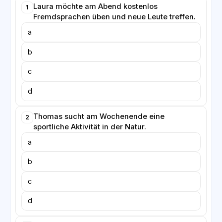
Laura möchte am Abend kostenlos
1
Fremdsprachen üben und neue Leute treffen.
a
b
c
d
Thomas sucht am Wochenende eine
2
sportliche Aktivität in der Natur.
a
b
c
d