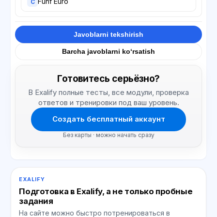
Fünf Euro
C
Javoblarni tekshirish
Barcha javoblarni ko‘rsatish
Готовитесь серьёзно?
В Exalify полные тесты, все модули, проверка
ответов и тренировки под ваш уровень.
Создать бесплатный аккаунт
Без карты · можно начать сразу
EXALIFY
Подготовка в Exalify, а не только пробные
задания
На сайте можно быстро потренироваться в