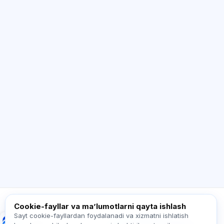
SI maslahatchi
Salom! Exalify imkoniyatlari, obuna, imtihonga
tayyorgarlik yoki qayerdan boshlash haqida
so‘rang.
Qanday yordam berasiz?
Narxni qanday bilaman?
Qaysi imtihonlar bor?
Qayerdan boshlash kerak?
Obunaga nima kiradi?
Exalify haqida so‘rang…
Cookie-fayllar va maʼlumotlarni qayta ishlash
Sayt cookie-fayllardan foydalanadi va xizmatni ishlatish
Exalify