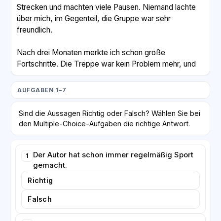
Strecken und machten viele Pausen. Niemand lachte
über mich, im Gegenteil, die Gruppe war sehr
freundlich.
Nach drei Monaten merkte ich schon große
Fortschritte. Die Treppe war kein Problem mehr, und
ich fühlte mich auch im Alltag fitter und
ausgeglichener. Besonders schön finde ich, dass ich
AUFGABEN 1–7
im Verein neue Freunde gefunden habe. Nach dem
Training gehen wir manchmal zusammen etwas
Sind die Aussagen Richtig oder Falsch? Wählen Sie bei
trinken.
den Multiple-Choice-Aufgaben die richtige Antwort.
Der Mitgliedsbeitrag im Verein ist außerdem viel
günstiger als in einem Fitnessstudio. Pro Monat zahle
Der Autor hat schon immer regelmäßig Sport
1
gemacht.
ich nur fünfzehn Euro und kann an allen Gruppen
teilnehmen. Wer regelmäßig kommt, bleibt nicht nur
Richtig
gesund, sondern hat auch Spaß. Ich kann jedem
Falsch
empfehlen, einen Sportverein auszuprobieren, statt
allein zu trainieren.