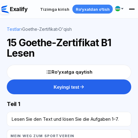
Exalify
Tizimga kirish
Ro‘yxatdan o‘tish
Testlar
›
Goethe-Zertifikat
›
O'qish
15 Goethe-Zertifikat B1
Lesen
Ro‘yxatga qaytish
Keyingi test
Teil 1
Lesen Sie den Text und lösen Sie die Aufgaben 1–7.
MEIN WEG ZUM SPORTVEREIN