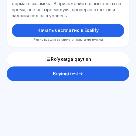
формате экзамена. В приложении полные тесты на
время, все четыре модуля, проверка ответов и
задания под ваш уровень.
Начать бесплатно в Exalify
Регистрация за минуту · карта не нужна
Ro‘yxatga qaytish
Keyingi test