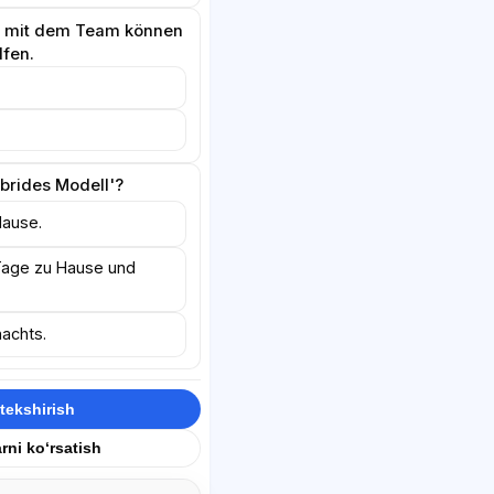
n mit dem Team können
lfen.
brides Modell'?
Hause.
 Tage zu Hause und
achts.
tekshirish
rni ko‘rsatish