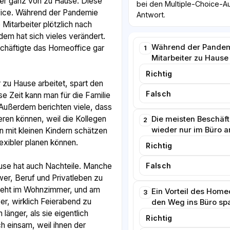
der ganz von zu Hause. Diese
bei den Multiple-Choice-Au
ice. Während der Pandemie
Antwort.
 Mitarbeiter plötzlich nach
dem hat sich vieles verändert.
Während der Pandem
chäftigte das Homeoffice gar
1
Mitarbeiter zu Hause 
Richtig
r zu Hause arbeitet, spart den
Falsch
e Zeit kann man für die Familie
Außerdem berichten viele, dass
eren können, weil die Kollegen
Die meisten Beschäft
2
wieder nur im Büro a
rn mit kleinen Kindern schätzen
exibler planen können.
Richtig
Falsch
use hat auch Nachteile. Manche
er, Beruf und Privatleben zu
teht im Wohnzimmer, und am
Ein Vorteil des Home
3
er, wirklich Feierabend zu
den Weg ins Büro spa
länger, als sie eigentlich
Richtig
ch einsam, weil ihnen der