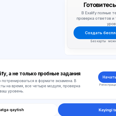
Готовитесь
В Exalify полные 
проверка ответов и
уров
Создать беспл
Без карты · мож
ify, а не только пробные задания
Начать
 потренироваться в формате экзамена. В
Регистраци
ты на время, все четыре модуля, проверка
 ваш уровень.
atga qaytish
Keyingi t