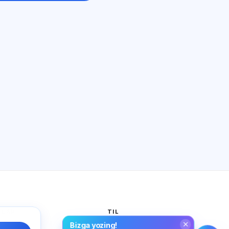
SI maslahatchi
Salom! Exalify imkoniyatlari, obuna,
imtihonga tayyorgarlik yoki qayerdan
boshlash haqida so‘rang.
Qanday yordam berasiz?
Narxni qanday bilaman?
Qaysi imtihonlar bor?
Qayerdan boshlash kerak?
Obunaga nima kiradi?
Exalify haqida so‘rang…
TLAR
TIL
Bizga yozing!