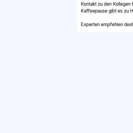
Kontakt zu den Kollegen f
Kaffeepause gibt es zu H
Experten empfehlen desha
ein eigener Arbeitsplatz, 
Man sollte feste Arbeits
wirklich vom Schreibtisc
Treffen mit dem Team, zu
pro Woche im Büro, helf
Einsamkeit.
Viele Firmen bieten heut
Modell an. Das bedeutet, 
Tage zu Hause und einige
kann jeder die Vorteile b
zeigen, dass die meisten
Modell sehr zufrieden sin