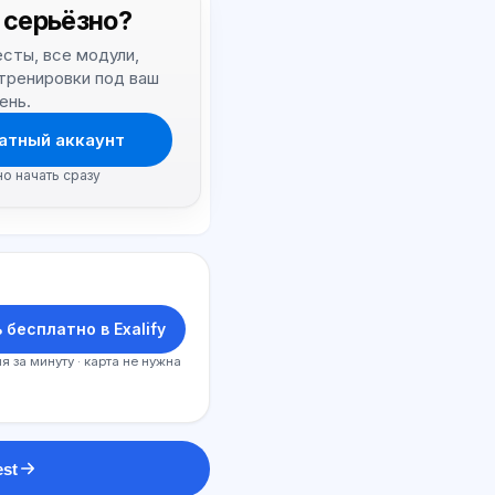
 серьёзно?
тесты, все модули,
 тренировки под ваш
ень.
атный аккаунт
но начать сразу
 бесплатно в Exalify
я за минуту · карта не нужна
est