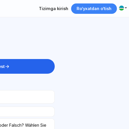
Tizimga kirish
Ro‘yxatdan o‘tish
est
oder Falsch? Wählen Sie