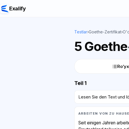
Exalify
Testlar
›
Goethe-Zertifikat
›
O'q
5 Goethe-
Ro‘yx
Teil 1
Lesen Sie den Text und lö
ARBEITEN VON ZU HAUSE
Seit einigen Jahren arbe