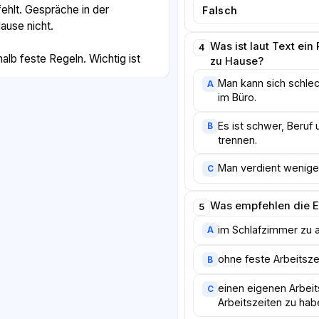
ehlt. Gespräche in der
Falsch
ause nicht.
Was ist laut Text ei
4
lb feste Regeln. Wichtig ist
zu Hause?
der nicht das Schlafzimmer ist.
Man kann sich schlec
A
zeiten haben und in den Pausen
im Büro.
h aufstehen. Auch regelmäßige
m Beispiel online oder einmal
Es ist schwer, Beruf 
B
trennen.
en gegen das Gefühl der
Man verdient weniger
C
e ein sogenanntes hybrides
Was empfehlen die 
dass die Mitarbeiter einige
5
 Tage im Büro arbeiten. So
im Schlafzimmer zu 
A
eider Welten nutzen. Studien
 Beschäftigten mit diesem
ohne feste Arbeitsze
B
d und produktiver arbeiten.
einen eigenen Arbeit
C
Arbeitszeiten zu hab