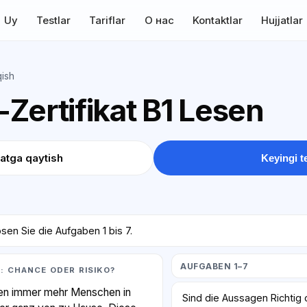
Uy
Testlar
Tariflar
О нас
Kontaktlar
Hujjatlar
ish
Zertifikat B1 Lesen
atga qaytish
Keyingi t
sen Sie die Aufgaben 1 bis 7.
AUFGABEN 1–7
: CHANCE ODER RISIKO?
iten immer mehr Menschen in
Sind die Aussagen Richtig 