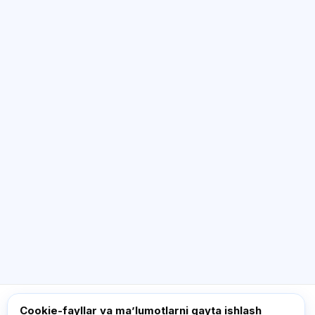
SI maslahatchi
Salom! Exalify imkoniyatlari, obuna, imtihonga
tayyorgarlik yoki qayerdan boshlash haqida
so‘rang.
Qanday yordam berasiz?
Narxni qanday bilaman?
Qaysi imtihonlar bor?
Qayerdan boshlash kerak?
Obunaga nima kiradi?
Exalify haqida so‘rang…
Cookie-fayllar va maʼlumotlarni qayta ishlash