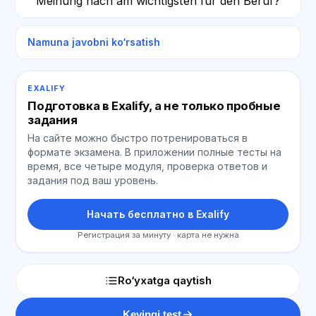
Meinung nach am wichtigsten für den Beruf?
Namuna javobni ko‘rsatish
EXALIFY
Подготовка в Exalify, а не только пробные
задания
На сайте можно быстро потренироваться в
формате экзамена. В приложении полные тесты на
время, все четыре модуля, проверка ответов и
задания под ваш уровень.
Начать бесплатно в Exalify
Регистрация за минуту · карта не нужна
Ro‘yxatga qaytish
Keyingi test