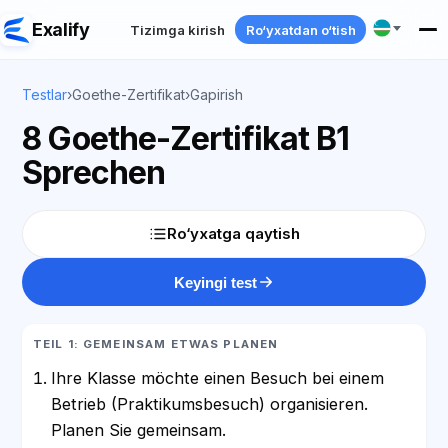
Exalify
Tizimga kirish
Ro‘yxatdan o‘tish
Testlar
›
Goethe-Zertifikat
›
Gapirish
8 Goethe-Zertifikat B1
Sprechen
Ro‘yxatga qaytish
Keyingi test
TEIL 1: GEMEINSAM ETWAS PLANEN
Ihre Klasse möchte einen Besuch bei einem
Betrieb (Praktikumsbesuch) organisieren.
Planen Sie gemeinsam.