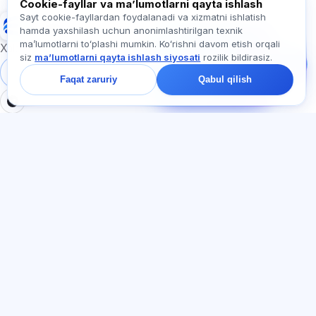
Cookie-fayllar va maʼlumotlarni qayta ishlash
Sayt cookie-fayllardan foydalanadi va xizmatni ishlatish
Exalify
hamda yaxshilash uchun anonimlashtirilgan texnik
Bizga yozing!
maʼlumotlarni toʻplashi mumkin. Koʻrishni davom etish orqali
Tariflar, imtihonlar yoki
Xalqaro til imtihonlariga tayyorgarlik
siz
maʼlumotlarni qayta ishlash siyosati
rozilik bildirasiz.
nimadan boshlash
haqida so‘rang —
Tizimga kirish
Ro‘yxatdan o‘tish
Faqat zaruriy
Qabul qilish
chatda bir daqiqa ichida
javob beramiz.
BO'LIMLAR
HUJJATLAR
Uy
Maxfiylik siyosati
Testlar
Foydalanuvchi kelishuvi
Maqolalar
Xizmat qoidalari
Tariflar
Referal dasturi
О нас
Reklamaga rozilik
Kontaktlar
Cookie-fayllar
Qo'shilish
TIL