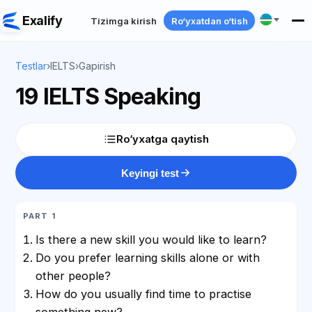
Exalify
Tizimga kirish
Ro‘yxatdan o‘tish
Testlar
›
IELTS
›
Gapirish
19 IELTS Speaking
Ro‘yxatga qaytish
Keyingi test
PART 1
Is there a new skill you would like to learn?
Do you prefer learning skills alone or with
other people?
How do you usually find time to practise
something new?