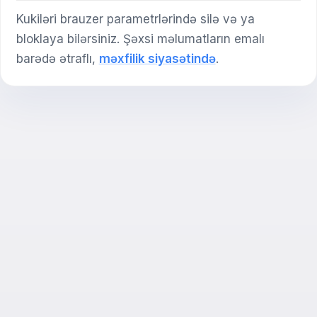
Kukiləri brauzer parametrlərində silə və ya
bloklaya bilərsiniz. Şəxsi məlumatların emalı
barədə ətraflı,
məxfilik siyasətində
.
Sİ məsləhətçi
Salam! Exalify imkanları, abunəlik, imtahana
hazırlıq və ya haradan başlamaq barədə