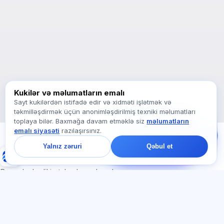
soruşun.
Necə kömək edirsiz?
Qiyməti necə öyrənim?
Hansı imtahanlar var?
Haradan başlamalıyam?
Abunəyə nə daxildir?
Exalify haqqında soruşun…
Kukilər və məlumatların emalı
Sayt kukilərdən istifadə edir və xidməti işlətmək və
təkmilləşdirmək üçün anonimləşdirilmiş texniki məlumatları
Bizə yazın!
toplaya bilər. Baxmağa davam etməklə siz
məlumatların
Tariflər, imtahanlar və
emalı siyasəti
razılaşırsınız.
ya haradan başlamaq
barədə soruşun — çatda
Yalnız zəruri
Qəbul et
bir dəqiqə ərzində
Exalify
cavab veririk.
Beynəlxalq dil imtahanlarına hazırlıq
Daxil ol
Qeydiyyat