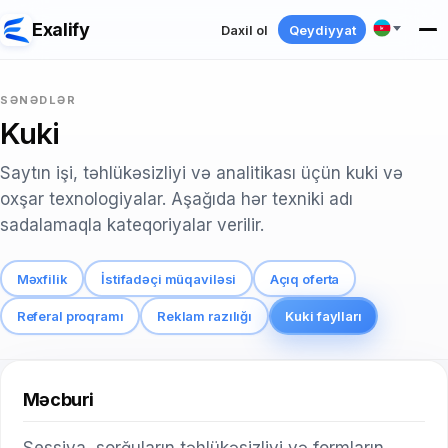
Exalify
Daxil ol
Qeydiyyat
SƏNƏDLƏR
Kuki
Saytın işi, təhlükəsizliyi və analitikası üçün kuki və
oxşar texnologiyalar. Aşağıda hər texniki adı
sadalamaqla kateqoriyalar verilir.
Məxfilik
İstifadəçi müqaviləsi
Açıq oferta
Referal proqramı
Reklam razılığı
Kuki faylları
Məcburi
Sessiya, sorğuların təhlükəsizliyi və formların