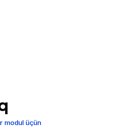
şq
ər modul üçün