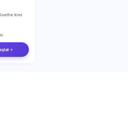
Goethe kimi
sı
aşlat