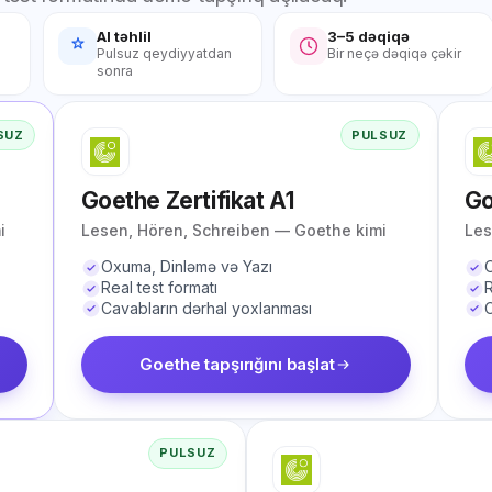
AI təhlil
3–5 dəqiqə
l
Pulsuz qeydiyyatdan
Bir neçə dəqiqə çəkir
sonra
SUZ
PULSUZ
Goethe Zertifikat A1
Go
i
Lesen, Hören, Schreiben — Goethe kimi
Les
Oxuma, Dinləmə və Yazı
O
Real test formatı
R
Cavabların dərhal yoxlanması
C
Goethe tapşırığını başlat
PULSUZ