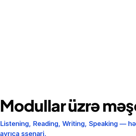
Modullar üzrə mə
Listening, Reading, Writing, Speaking — h
ayrıca ssenari.