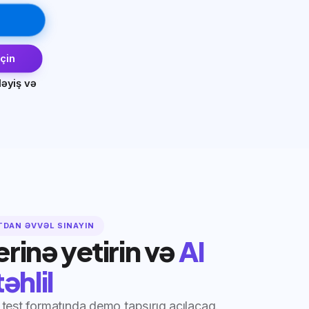
eçin
iləyiş və
TDAN ƏVVƏL SINAYIN
yerinə yetirin və
AI
təhlil
test formatında demo tapşırıq açılacaq.