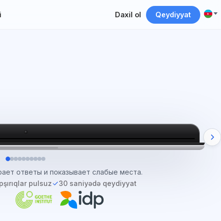
i
Daxil ol
Qeydiyyat
 Reading, Listening, Writing и Speaking.
apşırıqlar pulsuz
30 saniyədə qeydiyyat
IDP
Goethe-Zertifikat