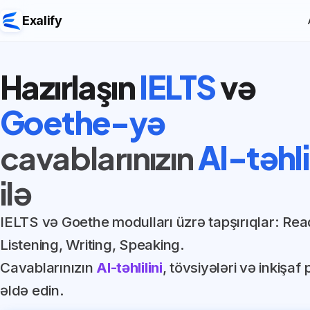
Exalify
Hazırlaşın
IELTS
və
Goethe-yə
cavablarınızın
AI-təhli
ilə
IELTS və Goethe modulları üzrə tapşırıqlar: Rea
Listening, Writing, Speaking.
Cavablarınızın
AI-təhlilini
, tövsiyələri və inkişaf 
əldə edin.