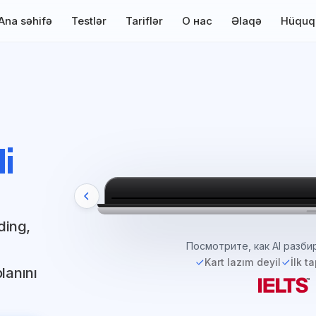
Ana səhifə
Testlər
Tariflər
О нас
Əlaqə
Hüquq
li
ding,
Тренируйтесь по модулям —
Kart lazım deyil
İlk t
planını
IELTS