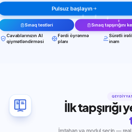
Pulsuz başlayın
Sınaq testləri
Sınaq tapşırığını k
Cavablarınızın AI
Fərdi öyrənmə
Sürətli irəl
qiymətləndirməsi
planı
inam
QEYDIYYA
İlk tapşırığı 
İmtahan və modul seçin — real 