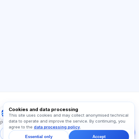
AI Consultant
Hi! Ask me about Exalify features,
subscriptions, exam prep, or where to start.
How does the app work?
How do I find out the cost?
Which exams are supported?
Where should I start?
What is included in a plan?
Ask about Exalify…
Cookies and data processing
Exalify
This site uses cookies and may collect anonymised technical
data to operate and improve the service. By continuing, you
Message us!
Preparation for international language exams
agree to the
data processing policy
.
Ask about plans,
exams, or where to
Sign in
Register
Essential only
Accept
start — we reply in chat