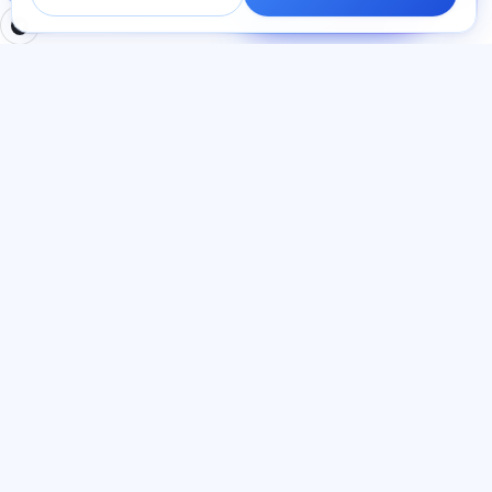
within a minute.
SECTIONS
LEGAL
Home
Privacy policy
Tests
User agreement
Articles
Offer agreement
Pricing
Referral programme
About us
Advertising consent
Contact
Cookie policy
Join
LANGUAGE
English
© 2026 Exalify. All rights reserved.