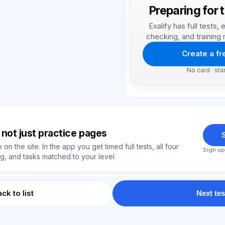
Preparing for 
Exalify has full tests
checking, and training 
Create a f
No card · sta
y, not just practice pages
S
on the site. In the app you get timed full tests, all four
Sign up
, and tasks matched to your level.
ck to list
Next tes