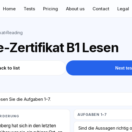
Home
Tests
Pricing
About us
Contact
Legal
kat
›
Reading
-Zertifikat B1 Lesen
ck to list
Next tes
sen Sie die Aufgaben 1–7.
AUFGABEN 1–7
ÖRDERUNG
nberg hat sich in den letzten
Sind die Aussagen richtig 