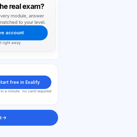
the real exam?
, every module, answer
matched to your level.
ree account
rt right away
tart free in Exalify
 in a minute · no card required
t