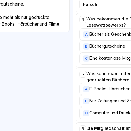
rgutscheine.
Falsch
te mehr als nur gedruckte
Was bekommen die 
4
-Books, Hörbücher und Filme
Lesewettbewerbs?
t es Computer mit
Bücher als Geschen
A
enlos genutzt werden dürfen.
e Bibliothek zu kommen, kann
Büchergutscheine
B
u Hause aus über das Internet
Eine kostenlose Mitg
C
t für Erwachsene zwölf Euro im
Was kann man in der 
5
endliche unter achtzehn Jahren
gedruckten Büchern 
oll für alle möglich sein,
E-Books, Hörbücher 
A
Familie“, betont Frau Berger.
ibliothek finanziell, denn sie
Nur Zeitungen und Ze
B
g eine wichtige Aufgabe für die
Computer und Druck
C
Die Mitgliedschaft is
6