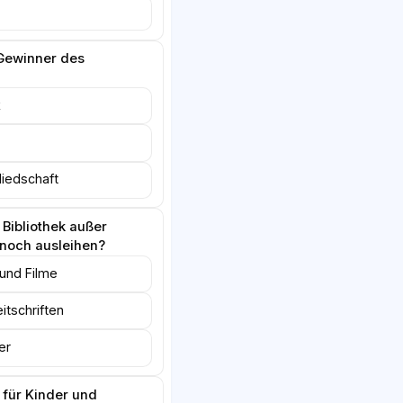
Gewinner des
k
liedschaft
Bibliothek außer
noch ausleihen?
und Filme
itschriften
er
t für Kinder und