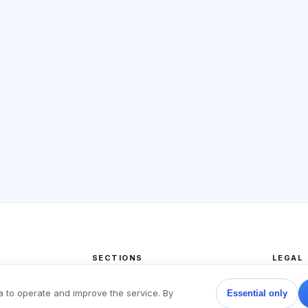
SECTIONS
LEGAL
Home
Privacy
a to operate and improve the service. By
Essential only
Tests
User a