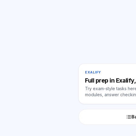
EXALIFY
Full prep in Exalif
Try exam-style tasks here 
modules, answer checking
Ba