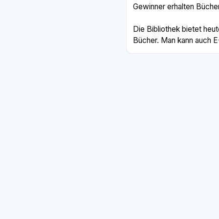
Gewinner erhalten Büche
Die Bibliothek bietet heu
Bücher. Man kann auch E
ausleihen. Außerdem gib
Internetzugang, die kost
Wer keine Zeit hat, in di
viele Medien sogar von z
ausleihen.
Die Mitgliedschaft koste
Jahr. Für Kinder und Jug
ist sie kostenlos. „Lesen s
unabhängig vom Geld der 
Die Stadt unterstützt die B
sieht in der Leseförderun
Zukunft.