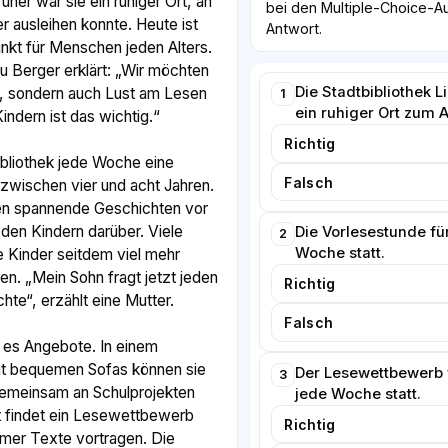
üher war sie ein ruhiger Ort, an
bei den Multiple-Choice-Au
 ausleihen konnte. Heute ist
Antwort.
unkt für Menschen jeden Alters.
au Berger erklärt: „Wir möchten
Die Stadtbibliothek L
n, sondern auch Lust am Lesen
1
ein ruhiger Ort zum 
ndern ist das wichtig.“
Richtig
ibliothek jede Woche eine
Falsch
 zwischen vier und acht Jahren.
sen spannende Geschichten vor
den Kindern darüber. Viele
Die Vorlesestunde fü
2
Woche statt.
re Kinder seitdem viel mehr
en. „Mein Sohn fragt jetzt jeden
Richtig
te“, erzählt eine Mutter.
Falsch
t es Angebote. In einem
t bequemen Sofas können sie
Der Lesewettbewerb 
3
 gemeinsam an Schulprojekten
jede Woche statt.
t findet ein Lesewettbewerb
Richtig
hmer Texte vortragen. Die