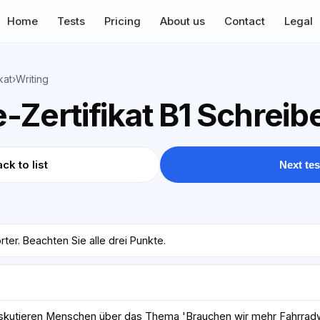
Home
Tests
Pricing
About us
Contact
Legal
kat
›
Writing
-Zertifikat B1 Schreib
ck to list
Next tes
ter. Beachten Sie alle drei Punkte.
iskutieren Menschen über das Thema 'Brauchen wir mehr Fahrradw