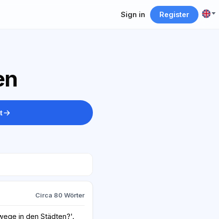
Sign in
Register
en
t
Circa 80 Wörter
ege in den Städten?'.