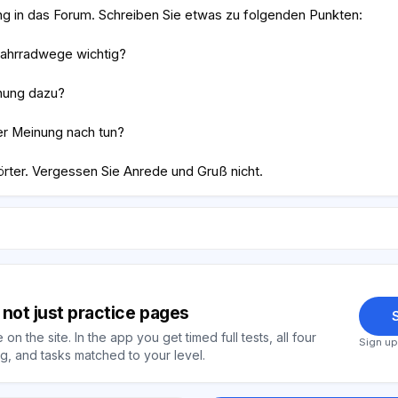
ng in das Forum. Schreiben Sie etwas zu folgenden Punkten:
ahrradwege wichtig?
inung dazu?
rer Meinung nach tun?
örter. Vergessen Sie Anrede und Gruß nicht.
y, not just practice pages
S
on the site. In the app you get timed full tests, all four
Sign up
, and tasks matched to your level.