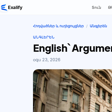
Exalify
Տուն
Թ
Հոդվածներ և ուղեցույցներ
/
Անգլերեն
ԱՆԳԼԵՐԵՆ
English՝ Argume
օգս 23, 2026