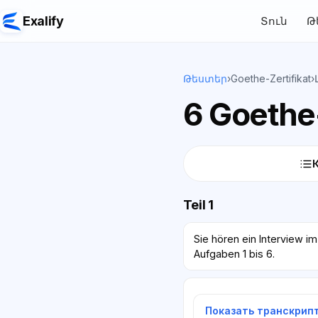
Exalify
Տուն
Թ
Թեստեր
›
Goethe-Zertifikat
›
6 Goethe-
Teil 1
Sie hören ein Interview i
Aufgaben 1 bis 6.
Показать транскрип