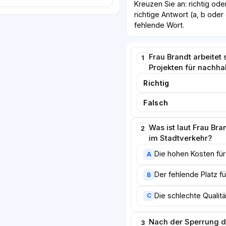
Kreuzen Sie an: richtig ode
richtige Antwort (a, b ode
fehlende Wort.
Frau Brandt arbeitet 
1
Projekten für nachhal
Richtig
Falsch
Was ist laut Frau Br
2
im Stadtverkehr?
Die hohen Kosten fü
A
Der fehlende Platz f
B
Die schlechte Qualitä
C
Nach der Sperrung d
3