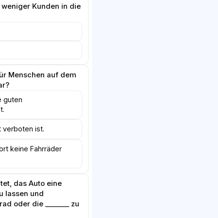
weniger Kunden in die
für Menschen auf dem
ar?
e guten
t.
 verboten ist.
rt keine Fahrräder
tet, das Auto eine
u lassen und
rad oder die _______ zu