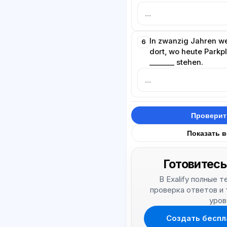
In zwanzig Jahren we
6
dort, wo heute Parkp
_______ stehen.
Проверит
Показать 
Готовитесь
В Exalify полные 
проверка ответов и
уров
Создать беспл