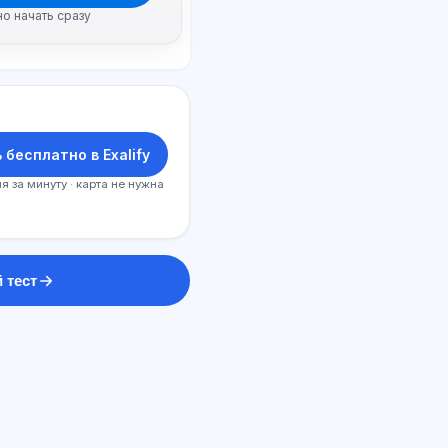
но начать сразу
 бесплатно в Exalify
я за минуту · карта не нужна
 тест
ԱԲ խորհրդատու
Բարև! Հարցրեք Exalify-ի
հնարավորությունների,
բաժանորդագրության, քննության