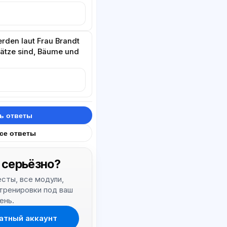
rden laut Frau Brandt
lätze sind, Bäume und
ь ответы
все ответы
 серьёзно?
тесты, все модули,
 тренировки под ваш
ень.
атный аккаунт