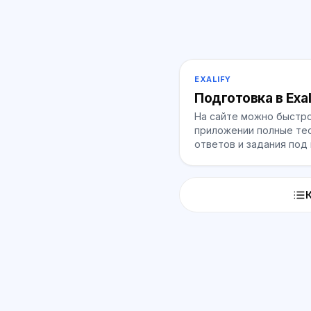
EXALIFY
Подготовка в Exal
На сайте можно быстро
приложении полные тес
ответов и задания под