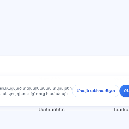
ԲԱԺԻՆՆԵՐ
ՓԱՍՏԱ
անունացված տեխնիկական տվյալներ
Տուն
Գաղտ
Միայն անհրաժեշտ
Ըն
կելով դիտումը՝ դուք համաձայն
Թեստեր
քաղա
Հոդվածներ
Օգտա
Սակագներ
համա
О нас
Ծառայ
Կոնտակտներ
Հրավե