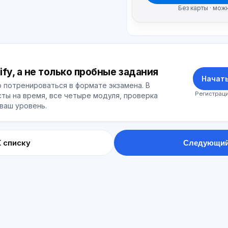
Без карты · мож
ify, а не только пробные задания
Начать
 потренироваться в формате экзамена. В
Регистраци
ты на время, все четыре модуля, проверка
 ваш уровень.
К списку
Следующий