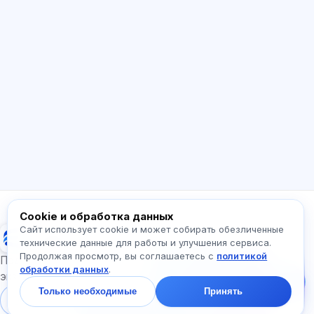
ИИ консультант
Здравствуйте! Спросите про возможности
Exalify, подписки, подготовку к экзаменам
или с чего начать.
Как работает приложение?
Как узнать стоимость?
Какие экзамены есть?
С чего начать?
Что входит в тариф?
Спросите про Exalify…
Cookie и обработка данных
Сайт использует cookie и может собирать обезличенные
Exalify
технические данные для работы и улучшения сервиса.
Продолжая просмотр, вы соглашаетесь с
политикой
Напишите нам!
Подготовка к международным языковым
обработки данных
.
Спросите про тарифы,
экзаменам
экзамены и с чего
Только необходимые
Принять
начать — ответим в
Войти
Регистрация
чате за минуту.