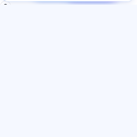
РАЗДЕЛЫ
ДОКУМЕНТЫ
Главная
Политика
Тесты
конфиденциальности
Статьи
Пользовательское
Тарифы
соглашение
О нас
Договор-оферта
Контакты
Реферальная программа
Присоединиться
Согласие на рекламу
Файлы cookie
ЯЗЫК
Русский